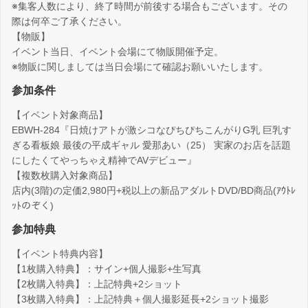
※集客人数により、終了時間が前後する場合もございます。その
際は何卒ご了承ください。
【物販】
イベント当日、イベント会場にて物販開催予定。
※物販に関しましては当日会場にて確認お願いいたします。
参加条件
【イベント対象商品】
EBWH-284『日焼けアトが激シコなぴちぴちこんがりG乳 巨乳す
ぎる看板娘 最後の平成ギャル 愛那あい（25） 実家のお店を話題
にしたくてやっちゃえ精神でAVデビュー』
【複数枚購入対象商品】
店内(3階)の定価2,980円+税以上の新品アダルトDVD/BD商品(ｱｳﾄﾚ
ｯﾄのぞく)
参加特典
【イベント特典内容】
【1枚購入特典】：サイン+個人撮影+生写真
【2枚購入特典】：上記特典+2ショット
【3枚購入特典】：上記特典＋個人撮影延長+2ショット撮影