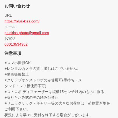
お問い合わせ
URL
https://plus-kiss.com/
メール
pluskiss.photo@gmail.com
お電話
08013534982
注意事項
※スマホ撮影OK
※レンタルカメラの貸し出しはございません。
※動画撮影禁止
※クリップオンストロボのみ使用可(手持ち・ス
タンド・レフ板使用不可)
※ストロボ ディフェーザーは縦横15センチ以内のものに限る。
※折りたたみ式の等の踏み台禁止
※リュックサック・キャリー等の大きなお荷物は、荷物置き場を
ご利用下さい。
状況により早々に受付を終了する場合がございます。