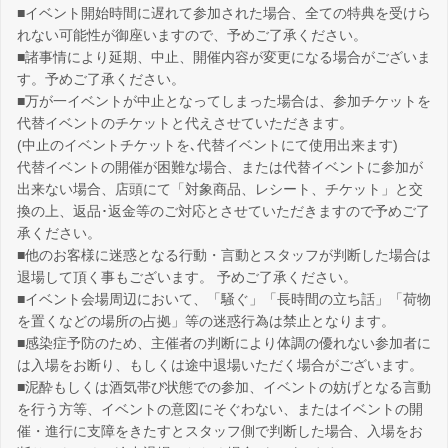
■イベント開始時間に遅れて参加された場合、全ての特典を受けら
れない可能性が御座いますので、予めご了承ください。
■諸事情により延期、中止、開催内容が変更になる場合がございま
す。予めご了承ください。
■万が一イベントが中止となってしまった場合は、参加チケットを
代替イベントのチケットと代えさせていただきます。
(中止のイベントチケットを､代替イベントにて使用出来ます)
代替イベントの開催が困難な場合、または代替イベントに参加が
出来ない場合、店頭にて「対象商品、レシート、チケット」と交
換の上、返品･返金等のご対応とさせていただきますので予めご了
承ください。
■他のお客様に迷惑となる行動・言動とスタッフが判断した場合は
退場して頂く事もございます。 予めご了承ください。
■イベント会場周辺において、「騒ぐ」「長時間の立ち話」「荷物
を置くなどの場所の占拠」等の迷惑行為は禁止となります。
■感染症予防のため、主催者の判断により体調の優れない参加者に
は入場をお断り、もしくは途中退場いただく場合がございます。
■泥酔もしくは酒気帯び状態での参加、イベントの妨げとなる言動
を行う方等、イベントの意図にそぐわない、またはイベントの開
催・進行に支障をきたすとスタッフ側で判断した場合、入場をお