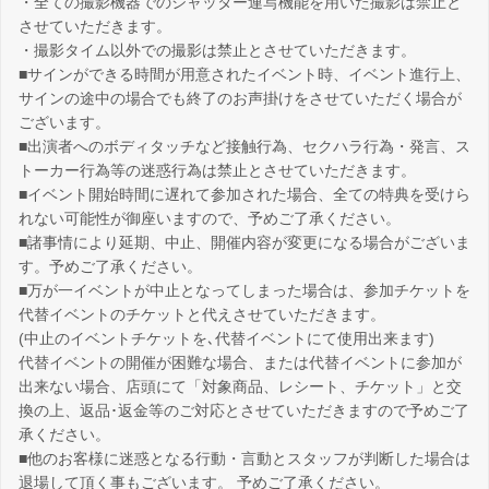
・全ての撮影機器でのシャッター連写機能を用いた撮影は禁止と
させていただきます。
・撮影タイム以外での撮影は禁止とさせていただきます。
■サインができる時間が用意されたイベント時、イベント進行上、
サインの途中の場合でも終了のお声掛けをさせていただく場合が
ございます。
■出演者へのボディタッチなど接触行為、セクハラ行為・発言、ス
トーカー行為等の迷惑行為は禁止とさせていただきます。
■イベント開始時間に遅れて参加された場合、全ての特典を受けら
れない可能性が御座いますので、予めご了承ください。
■諸事情により延期、中止、開催内容が変更になる場合がございま
す。予めご了承ください。
■万が一イベントが中止となってしまった場合は、参加チケットを
代替イベントのチケットと代えさせていただきます。
(中止のイベントチケットを､代替イベントにて使用出来ます)
代替イベントの開催が困難な場合、または代替イベントに参加が
出来ない場合、店頭にて「対象商品、レシート、チケット」と交
換の上、返品･返金等のご対応とさせていただきますので予めご了
承ください。
■他のお客様に迷惑となる行動・言動とスタッフが判断した場合は
退場して頂く事もございます。 予めご了承ください。