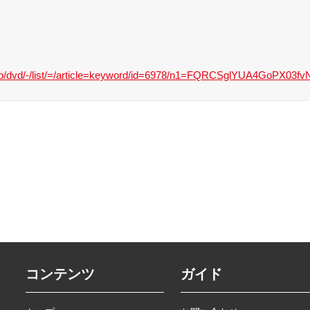
o/dvd/-/list/=/article=keyword/id=6978/n1=FQRCSglYUA4GoPX03fv
コンテンツ
ガイド