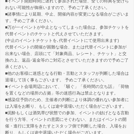
■イベント開始時間に遅れて参加された場合、全ての特典を受けら
れない可能性が御座いますので、予めご了承ください。
■諸事情により延期、中止、開催内容が変更になる場合がございま
す。予めご了承ください。
■万が一イベントが中止となってしまった場合は、参加チケットを
代替イベントのチケットと代えさせていただきます。
(中止のイベントチケットを､代替イベントにて使用出来ます)
代替イベントの開催が困難な場合、または代替イベントに参加が
出来ない場合、店頭にて「対象商品、レシート、チケット」と交
換の上、返品･返金等のご対応とさせていただきますので予めご了
承ください。
■他のお客様に迷惑となる行動・言動とスタッフが判断した場合は
退場して頂く事もございます。 予めご了承ください。
■イベント会場周辺において、「騒ぐ」「長時間の立ち話」「荷物
を置くなどの場所の占拠」等の迷惑行為は禁止となります。
■感染症予防のため、主催者の判断により体調の優れない参加者に
は入場をお断り、もしくは途中退場いただく場合がございます。
■泥酔もしくは酒気帯び状態での参加、イベントの妨げとなる言動
を行う方等、イベントの意図にそぐわない、またはイベントの開
催・進行に支障をきたすとスタッフ側で判断した場合、入場をお
断り、もしくは途中退場いただく場合がございます。