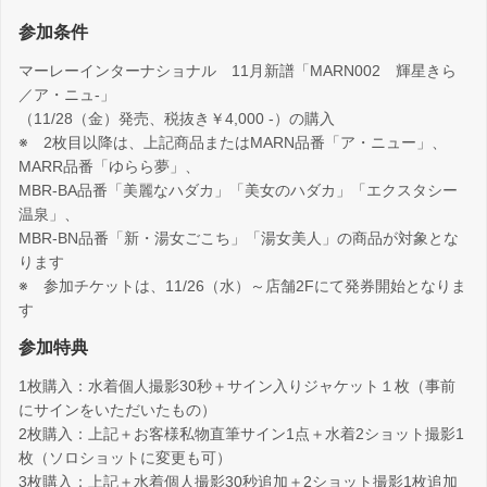
参加条件
マーレーインターナショナル 11月新譜「MARN002 輝星きら
／ア・ニュ-」
（11/28（金）発売、税抜き￥4,000 -）の購入
※ 2枚目以降は、上記商品またはMARN品番「ア・ニュー」、
MARR品番「ゆらら夢」、
MBR-BA品番「美麗なハダカ」「美女のハダカ」「エクスタシー
温泉」、
MBR-BN品番「新・湯女ごこち」「湯女美人」の商品が対象とな
ります
※ 参加チケットは、11/26（水）～店舗2Fにて発券開始となりま
す
参加特典
1枚購入：水着個人撮影30秒＋サイン入りジャケット１枚（事前
にサインをいただいたもの）
2枚購入：上記＋お客様私物直筆サイン1点＋水着2ショット撮影1
枚（ソロショットに変更も可）
3枚購入：上記＋水着個人撮影30秒追加＋2ショット撮影1枚追加