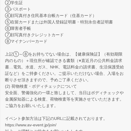
②学生証
③パスポート
④顔写真付き住民基本台帳カード（住基カード）
⑤在留カードまたは外国人登録証明書・特別永住者証明書
⑥障害者手帳
⑦顔写真付きクレジットカード
⑧マイナンバーカード
上記①～⑧をお持ちでない場合は、【健康保険証】（有効期限
内のもの）＋現住所が確認できる書類（※直近月の公共料金請求
書…電気、水道、ガス、NHK、電話料金の請求書、生活保護受給
証など）をご持参ください。ご提示いただけない場合、入場をお
断りさせ頂きますので、予めご了承ください。
(2) 荷物検査・ボディチェックについて
安全面、警備強化の一環と致しまして、当日はボディチェックや
金属探知器による検査、荷物検査等を実施させていただきます。
ご協力をお願いいたします。
イベント参加方法は下記のURLに記載されております。
https://www.av-event.jp/join/