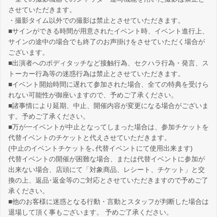
させていただきます。
・撮影タイム以外での撮影は禁止とさせていただきます。
■サインができる時間が用意されたイベント時、イベント進行上、
サインの途中の場合でも終了のお声掛けをさせていただく場合が
ございます。
■出演者へのボディタッチなど接触行為、セクハラ行為・発言、ス
トーカー行為等の迷惑行為は禁止とさせていただきます。
■イベント開始時間に遅れて参加された場合、全ての特典を受けら
れない可能性が御座いますので、予めご了承ください。
■諸事情により延期、中止、開催内容が変更になる場合がございま
す。予めご了承ください。
■万が一イベントが中止となってしまった場合は、参加チケットを
代替イベントのチケットと代えさせていただきます。
(中止のイベントチケットを､代替イベントにて使用出来ます)
代替イベントの開催が困難な場合、または代替イベントに参加が
出来ない場合、店頭にて「対象商品、レシート、チケット」と交
換の上、返品･返金等のご対応とさせていただきますので予めご了
承ください。
■他のお客様に迷惑となる行動・言動とスタッフが判断した場合は
退場して頂く事もございます。 予めご了承ください。