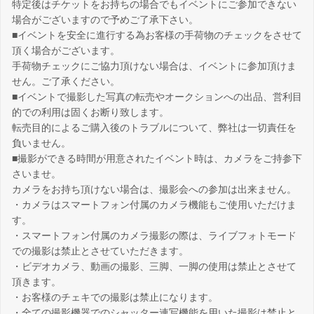
特定後はチケットをお持ちの場合でもイベントにご参加できない
場合がございますので予めご了承下さい。
■イベントを安全に進行する為お客様の手荷物のチェックをさせて
頂く場合がございます。
手荷物チェックにご協力頂けない場合は、イベントに参加頂けま
せん。ご了承ください。
■イベントで撮影した写真の転売やオークションへの出品、営利目
的での利用は固くお断り致します。
転売目的によるご購入後のトラブルについて、弊社は一切責任を
負いません。
■撮影ができる時間が用意されたイベント時は、カメラをご持参下
さいませ。
カメラをお持ち頂けない場合は、撮影会への参加は出来ません。
・カメラはスマートフォン付属のカメラ機能もご使用いただけま
す。
・スマートフォン付属のカメラ撮影の際は、ライブフォトモード
での撮影は禁止とさせていただきます。
・ビデオカメラ、動画の撮影、三脚、一脚の使用は禁止とさせて
頂きます。
・お客様のチェキでの撮影は禁止になります。
・全ての撮影機器でのシャッター連写機能を用いた撮影は禁止と