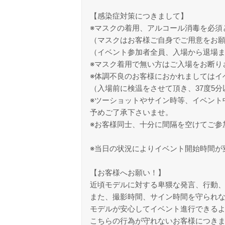
【感染症対策につきまして】
※マスクの着用、アルコール消毒を必須
（マスクはお客様ご自身でご用意をお
（イベント参加者全員、入場から退場
※マスク着用で無い方はご入場をお断り
※体調不良のお客様におかれましてはイ
（入場前に検温をさせて頂き、37度5
※ツーショットやサイン時等、イベント
予めご了承下さいませ。
※お客様同士、十分に間隔を空けてご参
※当日の状況によりイベント開始時間が
【お客様へお願い！】
近頃モデルに対する卑猥な発言、行動
また、撮影時間、サイン時間を守られ
モデルが安心してイベント進行できる
こちらの行為が守れないお客様につき