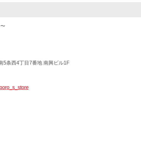
0 〜
5条西4丁目7番地 南興ビル1F
apporo_s_store