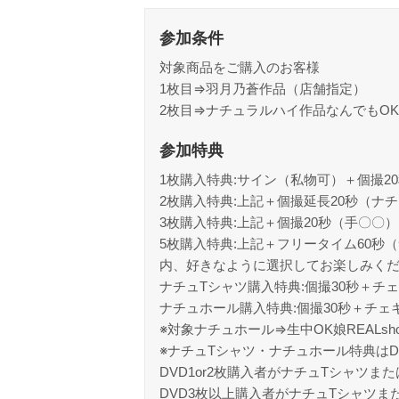
参加条件
対象商品をご購入のお客様
1枚目⇒羽月乃蒼作品（店舗指定）
2枚目⇒ナチュラルハイ作品なんでもOK（
参加特典
1枚購入特典:サイン（私物可）＋個撮2
2枚購入特典:上記＋個撮延長20秒（ナ
3枚購入特典:上記＋個撮20秒（手〇〇
5枚購入特典:上記＋フリータイム60
内、好きなように選択してお楽しみく
ナチュTシャツ購入特典:個撮30秒＋
ナチュホール購入特典:個撮30秒＋チ
※対象ナチュホール⇒生中OK娘REALshoc
※ナチュTシャツ・ナチュホール特典はD
DVD1or2枚購入者がナチュTシャツ
DVD3枚以上購入者がナチュTシャツ