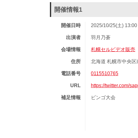
開催情報1
開催日時
2025/10/25(土) 13:0
出演者
羽月乃蒼
会場情報
札幌セルビデオ販売
住所
北海道 札幌市中央区南
電話番号
0115510765
URL
https://twitter.com/s
補足情報
ビンゴ大会