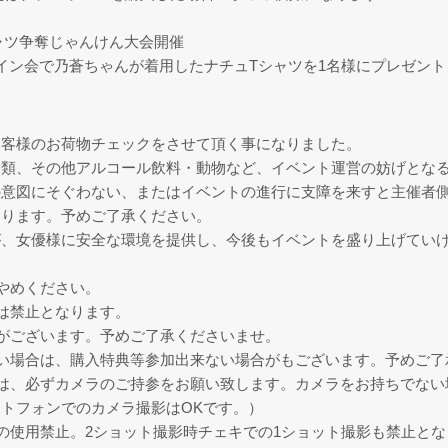
ャツ争奪じゃんけん大会開催
イン会で乃蒼ちゃんが着用したナチュTシャツを1名様にプレゼント
お客様のお荷物チェックをさせて頂く事になりました。
器類、その他アルコール飲料・動物など、イベント運営の妨げとな
の意図にそぐわない、またはイベントの進行に支障を来すと主催者
あります。予めご了承ください。
が、女優様に安全な環境を提供し、今後もイベントを盛り上げてい
やめください。
は禁止となります。
がございます。予めご了承くださいませ。
い場合は、購入特典等参加出来ない場合がもございます。予めご了
は、必ずカメラのご持参をお願い致します。カメラをお持ちでない
トフォンでのカメラ撮影はOKです。）
の使用禁止。2ショット撮影時チェキでの1ショット撮影も禁止とな