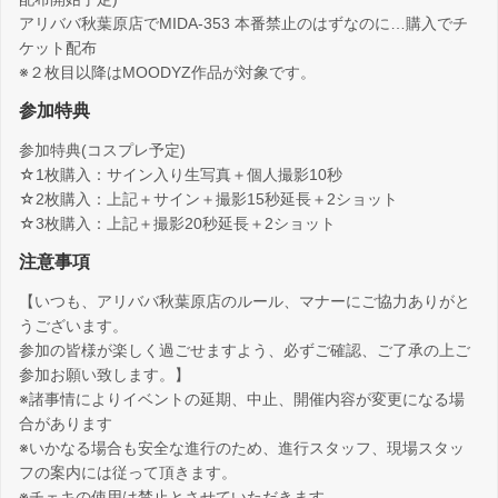
アリババ秋葉原店でMIDA-353 本番禁止のはずなのに…購入でチ
ケット配布
※２枚目以降はMOODYZ作品が対象です。
参加特典
参加特典(コスプレ予定)
☆1枚購入：サイン入り生写真＋個人撮影10秒
☆2枚購入：上記＋サイン＋撮影15秒延長＋2ショット
☆3枚購入：上記＋撮影20秒延長＋2ショット
注意事項
【いつも、アリババ秋葉原店のルール、マナーにご協力ありがと
うございます。
参加の皆様が楽しく過ごせますよう、必ずご確認、ご了承の上ご
参加お願い致します。】
※諸事情によりイベントの延期、中止、開催内容が変更になる場
合があります
※いかなる場合も安全な進行のため、進行スタッフ、現場スタッ
フの案内には従って頂きます。
※チェキの使用は禁止とさせていただきます