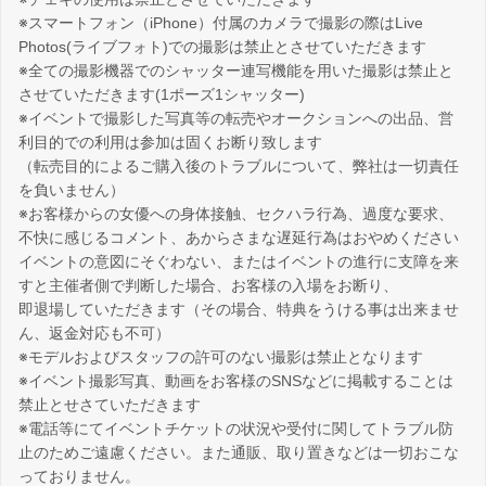
※スマートフォン（iPhone）付属のカメラで撮影の際はLive
Photos(ライブフォト)での撮影は禁止とさせていただきます
※全ての撮影機器でのシャッター連写機能を用いた撮影は禁止と
させていただきます(1ポーズ1シャッター)
※イベントで撮影した写真等の転売やオークションへの出品、営
利目的での利用は参加は固くお断り致します
（転売目的によるご購入後のトラブルについて、弊社は一切責任
を負いません）
※お客様からの女優への身体接触、セクハラ行為、過度な要求、
不快に感じるコメント、あからさまな遅延行為はおやめください
イベントの意図にそぐわない、またはイベントの進行に支障を来
すと主催者側で判断した場合、お客様の入場をお断り、
即退場していただきます（その場合、特典をうける事は出来ませ
ん、返金対応も不可）
※モデルおよびスタッフの許可のない撮影は禁止となります
※イベント撮影写真、動画をお客様のSNSなどに掲載することは
禁止とせさていただきます
※電話等にてイベントチケットの状況や受付に関してトラブル防
止のためご遠慮ください。また通販、取り置きなどは一切おこな
っておりません。