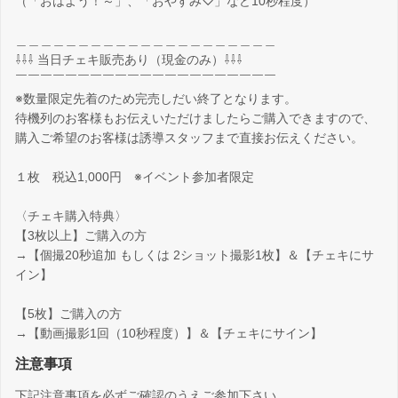
（「おはよう！～」、「おやすみ♡」など10秒程度）
＿＿＿＿＿＿＿＿＿＿＿＿＿＿＿＿＿＿＿＿＿
⇩⇩⇩ 当日チェキ販売あり（現金のみ）⇩⇩⇩
￣￣￣￣￣￣￣￣￣￣￣￣￣￣￣￣￣￣￣￣￣
※数量限定先着のため完売しだい終了となります。
待機列のお客様もお伝えいただけましたらご購入できますので、
購入ご希望のお客様は誘導スタッフまで直接お伝えください。
１枚 税込1,000円 ※イベント参加者限定
〈チェキ購入特典〉
【3枚以上】ご購入の方
→【個撮20秒追加 もしくは 2ショット撮影1枚】＆【チェキにサ
イン】
【5枚】ご購入の方
→【動画撮影1回（10秒程度）】＆【チェキにサイン】
注意事項
下記注意事項を必ずご確認のうえご参加下さい。