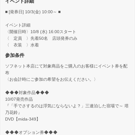
イベント詳細
■ [発券日] 10/3(金) 10:00～ ■
イベント詳細
〈開催日時〉10/8 (水) 16:00スタート
〈 定員 〉先着50名 店頭発券のみ
〈 衣装 〉水着
参加条件
ソフネット本店にて対象商品をご購入のお客様にイベント券を配
布
〈お会計時にご参加の希望をお伝えください。〉
◆◆◆対象作品◆◆◆
10/07発売作品
『「手でさするのは浮気にならないよ？」三連泊した宿場で～ 塔
乃花鈴』
DVD【mida-349】
◆◆◆オプション券◆◆◆