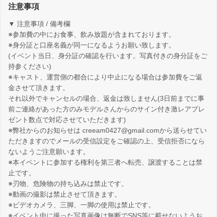
注意事項
▼ 注意事項 / 備考欄
※参加費の中にお食事、飲み放題が含まれております。
※身分証と口座名義が同一になるようお願い致します。
(イベント当日、身分証の確認を行います。写真付きの身分証をご
持参ください)
※キャスト、運営側の都合により中止になる場合は参加費をご返
金させて頂きます。
それ以外でキャンセルの場合、返金は致しません(3日前までに事
前ご連絡があった方のみモデルさんからのサイン付き激レアプレ
ゼント数点で対応させていただきます)
※弊社からのお知らせは creeam0427@gmail.comから送らせてい
ただきますのでメールの受信設定をご確認の上、受信拒否になら
ないようご注意願います。
※本イベントに参加する権利を第三者へ転売、譲渡することは禁
止です。
※刃物、危険物の持ち込みは禁止です。
※動画の撮影は禁止させて頂きます。
※ビデオカメラ、三脚、一脚の使用は禁止です。
※イベント中に撮った写真画像は無断でSNS等に載せないようお