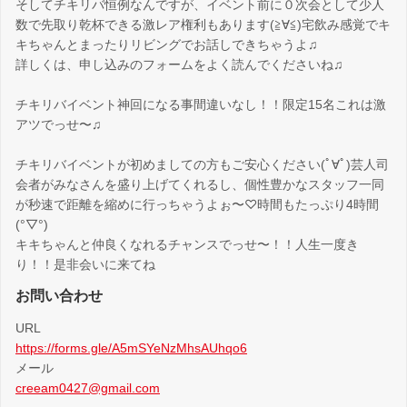
そしてチキリバ恒例なんですが、イベント前に０次会として少人
数で先取り乾杯できる激レア権利もあります(≧∀≦)宅飲み感覚でキ
キちゃんとまったりリビングでお話しできちゃうよ♫
詳しくは、申し込みのフォームをよく読んでくださいね♫
チキリバイベント神回になる事間違いなし！！限定15名これは激
アツでっせ〜♫
チキリバイベントが初めましての方もご安心ください(ﾟ∀ﾟ)芸人司
会者がみなさんを盛り上げてくれるし、個性豊かなスタッフ一同
が秒速で距離を縮めに行っちゃうよぉ〜♡時間もたっぷり4時間
(°▽°)
キキちゃんと仲良くなれるチャンスでっせ〜！！人生一度き
り！！是非会いに来てね
お問い合わせ
URL
https://forms.gle/A5mSYeNzMhsAUhqo6
メール
creeam0427@gmail.com