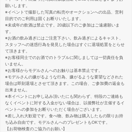
願いします。
※イベントで撮影した写真の転売やオークションへの出品、営利
目的でのご利用は固くお断りいたします。
※未成年の飲酒は禁止です。20歳以下のご参加はご遠慮願いま
す。
※お酒の飲み過ぎにはご注意下さい。飲み過ぎによるキャスト、
スタッフへの迷惑行為を発見した場合はすぐに退場処置をとらせ
て頂きます。
※お客様同士でのお酒でのトラブルに関しましては一切責任を負
いません。
※お客様からモデルさんへのお触りは基本禁止です。
※モデルさんの嫌がるような行為、嫌がるような要望などされた
場合は即刻退場とさせて頂きます。この場合、ご参加費の返金も
出来ません。
※本イベントにお申し込み頂いたにも関わらず、特段のご連絡も
なくイベントに対する入金がない場合は、以後弊社が主催するイ
ベントへの参加をお断りいただく場合がございます。
※差し入れ大歓迎です。食べ物、飲み物は購入したもの限りお持
ち込み自由です。モデルさんへのプレゼントもOKです。
【お荷物検査のご協力のお願い】