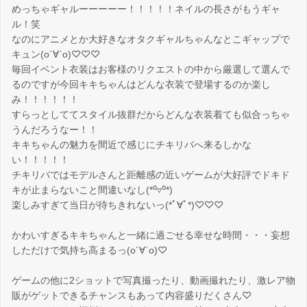
めっちゃギャルーーーーー！！！！！ネイルの長さがもうギャ
ル！笑
なのにアニメとか大好きなオタクギャルちゃんなとこギャップで
キュン(о´∀`о)♡♡♡
毎回イベント衣装はお客様のリクエストの中から厳選して選んで
るのですが今回キキちゃんはどんな衣装で登場するのか楽し
み！！！！！！
すらっとしててスタイル抜群だからどんな衣装着ても似合っちゃ
うんだろうなー！！
キキちゃんの魅力を間近で感じにチキリバへ来るしかな
い！！！！！
チキリバではモデルさんと距離感の近いゲームが大好評でドキド
キが止まらないこと間違いなし(*⁰▿⁰*)
楽しみすぎて当日が待ちきれないっ(*ﾟ∀ﾟ*)♡♡♡
かわいすぎるキキちゃんと一緒に過ごせる幸せな時間・・・妄想
しただけで気持ち高まるっ(о´∀`о)♡
ゲームの他に2ショットで写真撮ったり、動画撮れたり、激レア物
販がゲットできるチャンスもあって内容盛りだくさん♡