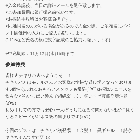
※入金確認後、当日の詳細メールを返信致します。
※ご参加費用は銀行振込前払いです。
※お振込手数料はお客様負担です。
※同姓同名の方がいる場合があるので入金の際、ご依頼名にイベ
ント開催日の入力にご協力お願いします。
(1115など氏名の横に数字記載のご協力お願いします)
※申込期限：11月12日(水)15時まで
参加特典
皆様★チキリバ★へようこそ！！
チキリバとはモデルさんとお客様の愉快な遊び場となっておりま
す♪個性あふれるおもろいスタッフも常駐(ﾟ∀ﾟ)お酒&ジュースを
飲みながらいっぱい遊んで超絶楽しく、笑いすぎ腹筋崩壊注意
(≧∀≦)
初めましての方でも安心♪一人ぼっちになる時間がないほど仲良く
なるスピードがギネス級の集まりです(≧∀≦)
今回のゲストは！チキリバ初登場！！金髪！！黒ギャル！！詩奈
キキちゃんです(°▽°)♫