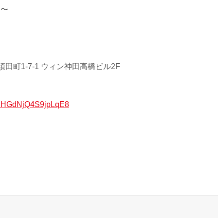
0 〜
田町1-7-1 ウィン神田高橋ビル2F
/xuHGdNjQ4S9jpLqE8