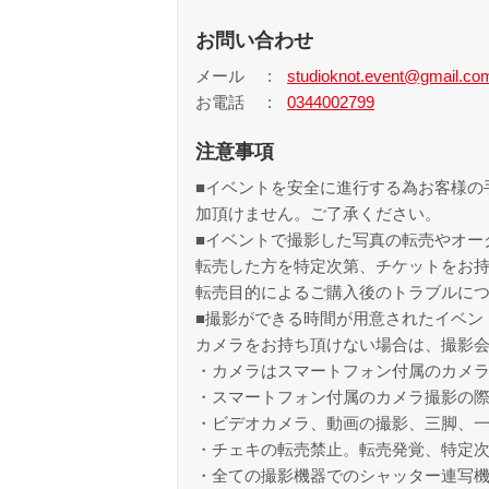
お問い合わせ
メール
studioknot.event@gmail.co
お電話
0344002799
注意事項
■イベントを安全に進行する為お客様の
加頂けません。ご了承ください。
■イベントで撮影した写真の転売やオー
転売した方を特定次第、チケットをお
転売目的によるご購入後のトラブルに
■撮影ができる時間が用意されたイベン
カメラをお持ち頂けない場合は、撮影
・カメラはスマートフォン付属のカメ
・スマートフォン付属のカメラ撮影の
・ビデオカメラ、動画の撮影、三脚、
・チェキの転売禁止。転売発覚、特定
・全ての撮影機器でのシャッター連写