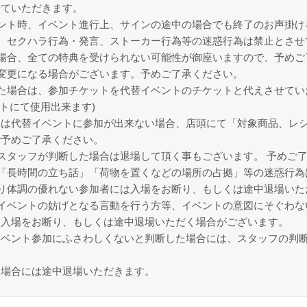
せていただきます。
ント時、イベント進行上、サインの途中の場合でも終了のお声掛け
、セクハラ行為・発言、ストーカー行為等の迷惑行為は禁止とさせ
場合、全ての特典を受けられない可能性が御座いますので、予めご
変更になる場合がございます。予めご了承ください。
た場合は、参加チケットを代替イベントのチケットと代えさせてい
トにて使用出来ます)
は代替イベントに参加が出来ない場合、店頭にて「対象商品、レシ
で予めご了承ください。
スタッフが判断した場合は退場して頂く事もございます。 予めご
「長時間の立ち話」「荷物を置くなどの場所の占拠」等の迷惑行為
り体調の優れない参加者には入場をお断り、もしくは途中退場いた
イベントの妨げとなる言動を行う方等、イベントの意図にそぐわな
、入場をお断り、もしくは途中退場いただく場合がございます。
イベント参加にふさわしくないと判断した場合には、スタッフの判
る場合には途中退場いただきます。