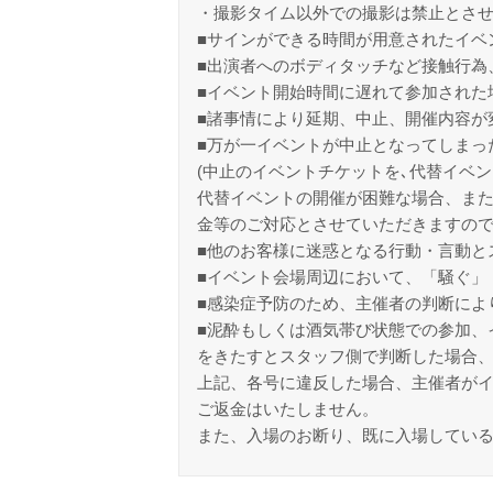
・撮影タイム以外での撮影は禁止とさ
■サインができる時間が用意されたイベ
■出演者へのボディタッチなど接触行為
■イベント開始時間に遅れて参加された
■諸事情により延期、中止、開催内容が
■万が一イベントが中止となってしまっ
(中止のイベントチケットを､代替イベン
代替イベントの開催が困難な場合、また
金等のご対応とさせていただきますの
■他のお客様に迷惑となる行動・言動と
■イベント会場周辺において、「騒ぐ」
■感染症予防のため、主催者の判断によ
■泥酔もしくは酒気帯び状態での参加、
をきたすとスタッフ側で判断した場合
上記、各号に違反した場合、主催者が
ご返金はいたしません。
また、入場のお断り、既に入場してい