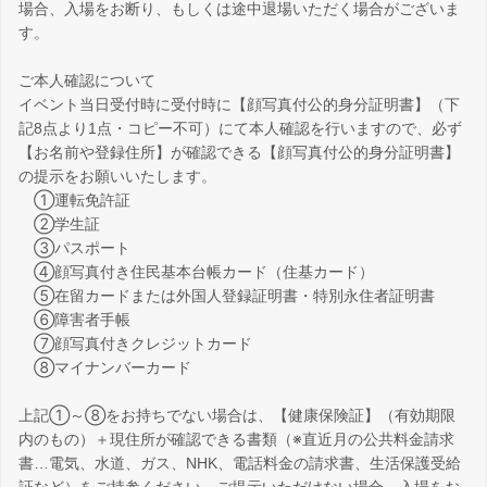
場合、入場をお断り、もしくは途中退場いただく場合がございま
す。
ご本人確認について
イベント当日受付時に受付時に【顔写真付公的身分証明書】（下
記8点より1点・コピー不可）にて本人確認を行いますので、必ず
【お名前や登録住所】が確認できる【顔写真付公的身分証明書】
の提示をお願いいたします。
①運転免許証
②学生証
③パスポート
④顔写真付き住民基本台帳カード（住基カード）
⑤在留カードまたは外国人登録証明書・特別永住者証明書
⑥障害者手帳
⑦顔写真付きクレジットカード
⑧マイナンバーカード
上記①～⑧をお持ちでない場合は、【健康保険証】（有効期限
内のもの）＋現住所が確認できる書類（※直近月の公共料金請求
書…電気、水道、ガス、NHK、電話料金の請求書、生活保護受給