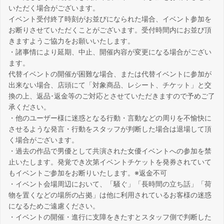
いただく場合がございます。
イベント受付終了時刻がお並びになられた場合、イベント参加を
お断りさせていただくことがございます。受付時間内にお並び頂
きますようご協力をお願いいたします。
・諸事情により延期、中止、開催内容が変更になる場合がござい
ます。
代替イベントの開催が困難な場合、または代替イベントに参加が
出来ない場合、店頭にて「対象商品、レシート、チケット」と交
換の上、返品･返金等のご対応とさせていただきますので予めご了
承ください。
・他のユーザー様に迷惑となる行動・言動などの周りを不愉快に
させるような発言・行動をスタッフが判断した場合は退場して頂
く場合がございます。
・過去の作品で男優として共演された女優イベントへの参加を禁
止いたします。発覚でき次第イベントチケットを発券されていて
もイベントご参加をお断りいたします。※返金不可
・イベント会場周辺において、「騒ぐ」「長時間の立ち話」「荷
物を置くなどの場所の占拠」は他に利用されているお客様の迷惑
になるためご遠慮ください。
・イベントの開催・進行に支障をきたすとスタッフ側で判断した