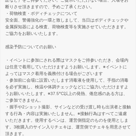
証など）をご持参ください。ご提示いただけない場合、入場をお
断りさせ頂きますので、予めご了承ください。
・荷物検査・ボディチェックについて
安全面、警備強化の一環と致しまして、当日はボディチェックや
金属探知器による検査、荷物検査等を実施させていただきます。
ご協力をお願いいたします。
感染予防についてのお願い
・イベントに参加にされる際はマスクをご持参いただき、会場内
は任意で着用していただけますようお願いします。※イベントに
よってはマスク着用を義務付ける場合がございます
・参加前に会場に設置いたします消毒液を使用して、手指の消毒
を必ず実施し、検温や体調チェックなどにご協力いただけますよ
うお願いいたします。※37.5℃以上の発熱、倦怠感のある方は、
ご参加できません。
・握手や2ショット撮影、サインなどの受け渡し時も出演者と接触
する行為・内容は実施いたしません。※接触行為はすべてご遠慮
いただきます。使用するペンは、運営側指定のものを使用としま
す。3枚購入のサイン入りチェキは、運営側でチェキを用意させて
頂きます。