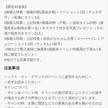
【限定40名様】
1枚購入特典：個撮20秒(競泳水着)＋ツーショット1回（チェキ不
可）＋私物にサイン1点
2枚購入特典：上記特典+個撮20秒（下着）＋追加タイム20秒（個
撮延長or動画が選べる)＋キスマーク付き生写真プレゼント（その
場で宛名付きサイン記入）
3枚購入特典：上記特典＋由良かなちゃん主導！スーパープレミア
ムツーショット2回（チェキ1人1枚可）
+3枚1口で購入者様に抽選券1枚配布イベント時着用の下着を1名
様に限定プレゼント！
※何口でも応募可能です。
注意事項
～ソフト・オン・デマンドのイベントに参加するために～
＜必ずお読みください＞
サインについて
・サイン会イベント時、イベントの進行状況によりサインの途中
の場合でも終了の声掛けをさせていただく場合がございます。
・サインの時、女優に隠語などエロ要素のある事を書かせるのは