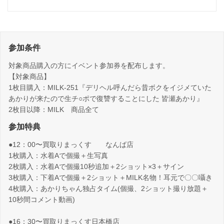
参加条件
対象商品購入の方にイベント参加券を配布します。
【対象商品】
1枚目購入：MILK-251『デリヘル呼んだら昔ボクをイジメていた
あかりが来たので生チ○ポで復讐することにした 皆瀬あかり』
2枚目以降：MILK 商品全て
参加特典
●12：00〜買取りまっくす なんば店
1枚購入：水着Aで個撮＋生写真
2枚購入：水着Aで個撮10秒追加＋2ショット×3＋サイン
3枚購入：下着Aで個撮＋2ショット＋MILK名物！耳元で〇〇囁き
4枚購入：あかりちゃん独占タイム(個撮、2ショット撮り放題＋
10秒間コメント動画)
●16：30〜買取りまっくす日本橋店