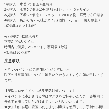
1枚購入：水着Bで個撮＋生写真
2枚購入：水着Bで個撮10秒追加＋2ショット×3＋サイン
3枚購入：下着Bで個撮＋2ショット＋MILK名物！耳元で〇〇囁き
4枚購入：あかりちゃん独占タイム(個撮、2ショット撮り放題＋
10秒間コメント動画)
●両部参加8枚購入特典
下着Cで独占タイム
時間内で個撮、2ショット、動画撮り放題
※動画は20秒まで
注意事項
～MILKイベントにご参加いただく皆様へ～
以下の注意事項についてご留意いただきますようお願い申し上げ
ます。
【新型コロナウイルス感染予防対策について】
★イベントに参加される際はマスクをご持参いただき、会場内は
任意で着用していただけますようお願いいたします。
★参加前に会場に設置いたします消毒液を使用して、手指の消毒