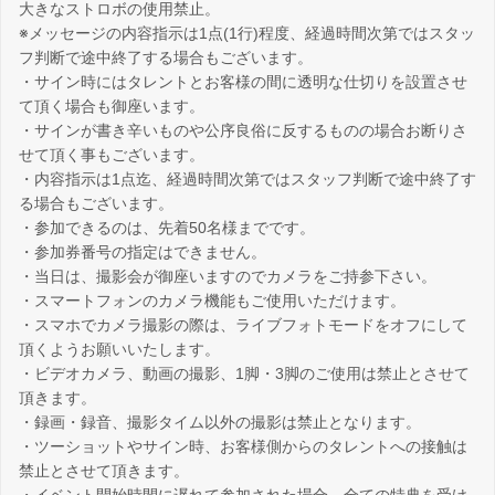
大きなストロボの使用禁止。
※メッセージの内容指示は1点(1行)程度、経過時間次第ではスタッ
フ判断で途中終了する場合もございます。
・サイン時にはタレントとお客様の間に透明な仕切りを設置させ
て頂く場合も御座います。
・サインが書き辛いものや公序良俗に反するものの場合お断りさ
せて頂く事もございます。
・内容指示は1点迄、経過時間次第ではスタッフ判断で途中終了す
る場合もございます。
・参加できるのは、先着50名様までです。
・参加券番号の指定はできません。
・当日は、撮影会が御座いますのでカメラをご持参下さい。
・スマートフォンのカメラ機能もご使用いただけます。
・スマホでカメラ撮影の際は、ライブフォトモードをオフにして
頂くようお願いいたします。
・ビデオカメラ、動画の撮影、1脚・3脚のご使用は禁止とさせて
頂きます。
・録画・録音、撮影タイム以外の撮影は禁止となります。
・ツーショットやサイン時、お客様側からのタレントへの接触は
禁止とさせて頂きます。