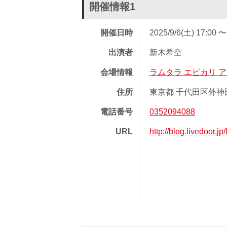
開催情報1
開催日時
2025/9/6(土) 17:00 〜
出演者
新木希空
会場情報
ラムタラ エピカリ 
住所
東京都 千代田区外神田
電話番号
0352094088
URL
http://blog.livedoor.j