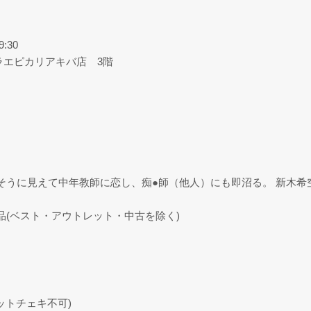
:30
タラエピカリアキバ店 3階
そうに見えて中年教師に恋し、痴●師（他人）にも即沼る。 新木希
品(ベスト・アウトレット・中古を除く)
ットチェキ不可)