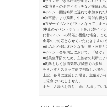
■サインができる時間が用意されたイベ
■出演者へのボディタッチなど接触行為
■イベント開始時間に遅れて参加された
■諸事情により延期、中止、開催内容が
■万が一イベントが中止となってしまっ
(中止のイベントチケットを､代替イベン
代替イベントの開催が困難な場合、また
金等のご対応とさせていただきますの
■他のお客様に迷惑となる行動・言動と
■イベント会場周辺において、「騒ぐ」
■感染症予防のため、主催者の判断によ
■泥酔もしくは酒気帯び状態での参加、
をきたすとスタッフ側で判断した場合
上記、各号に違反した場合、主催者が
ご返金はいたしません。
また、入場のお断り、既に入場してい