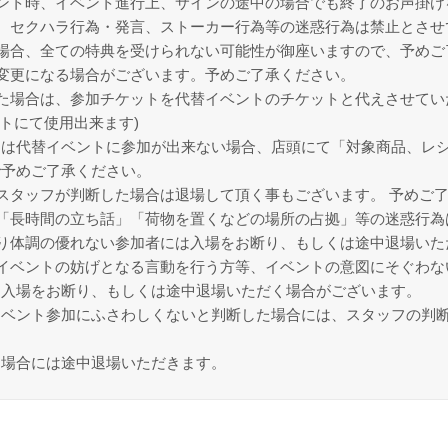
ント時、イベント進行上、サインの途中の場合でも終了のお声掛け
、セクハラ行為・発言、ストーカー行為等の迷惑行為は禁止とさせ
場合、全ての特典を受けられない可能性が御座いますので、予めご
変更になる場合がございます。予めご了承ください。
た場合は、参加チケットを代替イベントのチケットと代えさせてい
トにて使用出来ます)
は代替イベントに参加が出来ない場合、店頭にて「対象商品、レシ
で予めご了承ください。
スタッフが判断した場合は退場して頂く事もございます。 予めご
「長時間の立ち話」「荷物を置くなどの場所の占拠」等の迷惑行為
り体調の優れない参加者には入場をお断り、もしくは途中退場いた
イベントの妨げとなる言動を行う方等、イベントの意図にそぐわな
、入場をお断り、もしくは途中退場いただく場合がございます。
イベント参加にふさわしくないと判断した場合には、スタッフの判
る場合には途中退場いただきます。