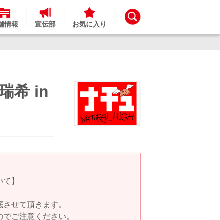
舗情報
宣伝部
お気に入り
希 in
いて】
底させて頂きます。
のでご注意ください。