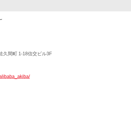
〜
久間町 1-18信交ビル3F
p/alibaba_akiba/