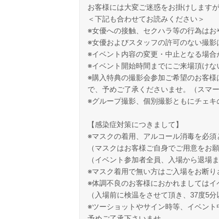
お客様には大変ご迷惑をお掛けします
＜下記も合わせてお読みください＞
※女優への接触、セクハラ等の行為はお
※女優およびスタッフの許可のない撮影
※イベント内容の変更・中止となる場合
※イベント開始時間までにご来場頂けな
※購入特典の撮影会参加ご希望のお客様
で、予めご了承くださいませ。（スマー
※グループ撮影、個別撮影ともにチェキ
【感染症対策につきまして】
※マスクの着用、アルコール消毒を必須
（マスクはお客様ご自身でご用意をお
（イベント参加者全員、入場から退場
※マスク着用で無い方はご入場をお断り
※体調不良のお客様におかれましてはイ
（入場前に検温をさせて頂き、37度5
※ツーショットやサイン時等、イベント
予めご了承下さいませ。