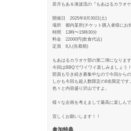
若月もあ＆湊波流の『もあはるカラオケ部〜
開催日 2025年8月30日(土)
場所 都内某所(チケット購入者様にお
時間 13時〜15時30分
料金 22000円(飲食代込)
定員 8人(先着順)
もあはるカラオケ部の第二弾になりま
今回はBBQでワイワイ楽しみましょう
部員も引き続き募集中なので今回から
しかも今回も超人数限定の8名限定です
色々と内容盛り沢山ですよ。
様々な企画を考えまして最高に楽しんで
宜しくお願いします！！
参加特典