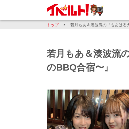
トップ
若月もあ＆湊波流の『もあはるカラ
若月もあ＆湊波流の
のBBQ合宿〜』