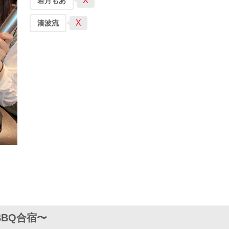
X
若月もあ
X
湊波流
BQ合宿〜