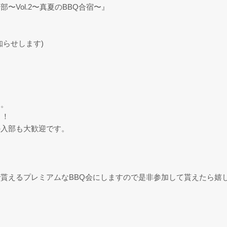
Vol.2〜真夏のBBQ合宿〜』
知らせします)
す。
！！
の入部も大歓迎です。
。
貰えるプレミアムなBBQ会にしますので是非参加して貰えたら嬉