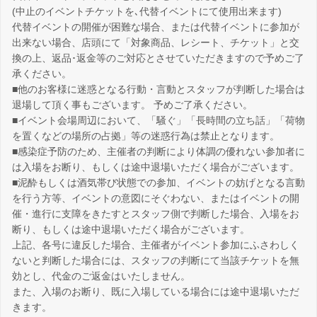
(中止のイベントチケットを､代替イベントにて使用出来ます)
代替イベントの開催が困難な場合、または代替イベントに参加が
出来ない場合、店頭にて「対象商品、レシート、チケット」と交
換の上、返品･返金等のご対応とさせていただきますので予めご了
承ください。
■他のお客様に迷惑となる行動・言動とスタッフが判断した場合は
退場して頂く事もございます。 予めご了承ください。
■イベント会場周辺において、「騒ぐ」「長時間の立ち話」「荷物
を置くなどの場所の占拠」等の迷惑行為は禁止となります。
■感染症予防のため、主催者の判断により体調の優れない参加者に
は入場をお断り、もしくは途中退場いただく場合がございます。
■泥酔もしくは酒気帯び状態での参加、イベントの妨げとなる言動
を行う方等、イベントの意図にそぐわない、またはイベントの開
催・進行に支障をきたすとスタッフ側で判断した場合、入場をお
断り、もしくは途中退場いただく場合がございます。
上記、各号に違反した場合、主催者がイベント参加にふさわしく
ないと判断した場合には、スタッフの判断にて当該チケットを無
効とし、代金のご返金はいたしません。
また、入場のお断り、既に入場している場合には途中退場いただ
きます。