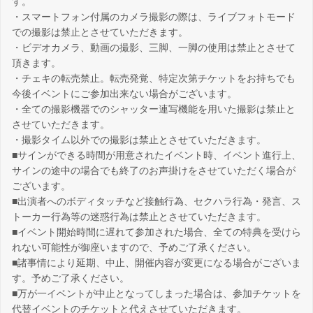
す。
・スマートフォン付属のカメラ撮影の際は、ライブフォトモード
での撮影は禁止とさせていただきます。
・ビデオカメラ、動画の撮影、三脚、一脚の使用は禁止とさせて
頂きます。
・チェキの転売禁止。転売発覚、特定次第チケットをお持ちでも
今後イベントにご参加出来ない場合がございます。
・全ての撮影機器でのシャッター連写機能を用いた撮影は禁止と
させていただきます。
・撮影タイム以外での撮影は禁止とさせていただきます。
■サインができる時間が用意されたイベント時、イベント進行上、
サインの途中の場合でも終了のお声掛けをさせていただく場合が
ございます。
■出演者へのボディタッチなど接触行為、セクハラ行為・発言、ス
トーカー行為等の迷惑行為は禁止とさせていただきます。
■イベント開始時間に遅れて参加された場合、全ての特典を受けら
れない可能性が御座いますので、予めご了承ください。
■諸事情により延期、中止、開催内容が変更になる場合がございま
す。予めご了承ください。
■万が一イベントが中止となってしまった場合は、参加チケットを
代替イベントのチケットと代えさせていただきます。