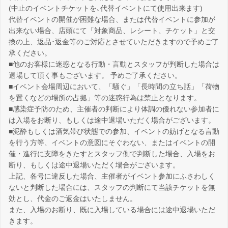
(中止のイベントチケットを､代替イベントにて使用出来ます)
代替イベントの開催が困難な場合、または代替イベントに参加が
出来ない場合、店頭にて「対象商品、レシート、チケット」と交
換の上、返品･返金等のご対応とさせていただきますので予めご了
承ください。
■他のお客様に迷惑となる行動・言動とスタッフが判断した場合は
退場して頂く事もございます。 予めご了承ください。
■イベント会場周辺において、「騒ぐ」「長時間の立ち話」「荷物
を置くなどの場所の占拠」等の迷惑行為は禁止となります。
■感染症予防のため、主催者の判断により体調の優れない参加者に
は入場をお断り、もしくは途中退場いただく場合がございます。
■泥酔もしくは酒気帯び状態での参加、イベントの妨げとなる言動
を行う方等、イベントの意図にそぐわない、またはイベントの開
催・進行に支障をきたすとスタッフ側で判断した場合、入場をお
断り、もしくは途中退場いただく場合がございます。
上記、各号に違反した場合、主催者がイベント参加にふさわしく
ないと判断した場合には、スタッフの判断にて当該チケットを無
効とし、代金のご返金はいたしません。
また、入場のお断り、既に入場している場合には途中退場いただ
きます。