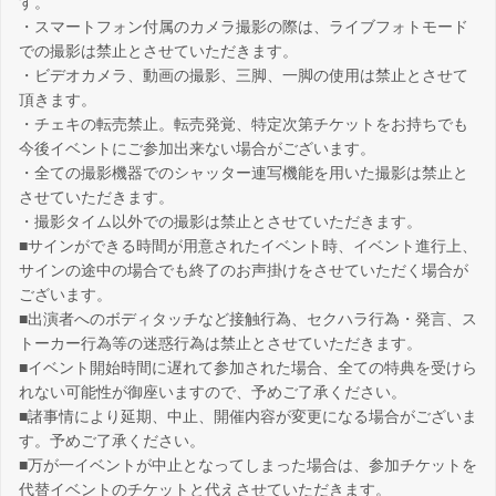
す。
・スマートフォン付属のカメラ撮影の際は、ライブフォトモード
での撮影は禁止とさせていただきます。
・ビデオカメラ、動画の撮影、三脚、一脚の使用は禁止とさせて
頂きます。
・チェキの転売禁止。転売発覚、特定次第チケットをお持ちでも
今後イベントにご参加出来ない場合がございます。
・全ての撮影機器でのシャッター連写機能を用いた撮影は禁止と
させていただきます。
・撮影タイム以外での撮影は禁止とさせていただきます。
■サインができる時間が用意されたイベント時、イベント進行上、
サインの途中の場合でも終了のお声掛けをさせていただく場合が
ございます。
■出演者へのボディタッチなど接触行為、セクハラ行為・発言、ス
トーカー行為等の迷惑行為は禁止とさせていただきます。
■イベント開始時間に遅れて参加された場合、全ての特典を受けら
れない可能性が御座いますので、予めご了承ください。
■諸事情により延期、中止、開催内容が変更になる場合がございま
す。予めご了承ください。
■万が一イベントが中止となってしまった場合は、参加チケットを
代替イベントのチケットと代えさせていただきます。