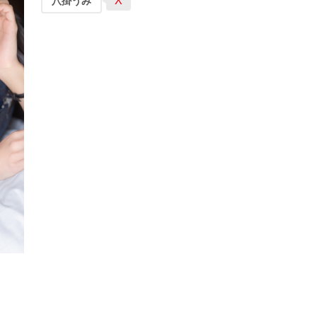
X
八掛うみ