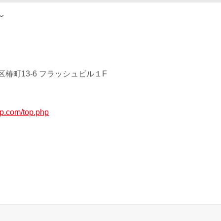
〜
椿町13-6 フラッシュビル１F
up.com/top.php