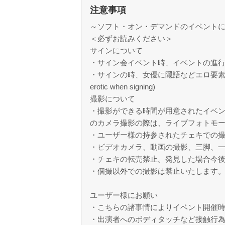
注意事項
～ソフト・オン・デマンドのイベント
＜必ずお読みください＞
サインについて
・サイン会イベント時、イベントの進
・サインの時、女優に隠語などエロ要素のある事を書かせるの
erotic when signing)
撮影について
・撮影ができる時間が用意されたイベン
のカメラ撮影の際は、ライブフォトモ
・ユーザー様の持参されたチェキでの
・ビデオカメラ、動画の撮影、三脚、
・チェキの転売禁止。発見した場合今
・個撮以外での撮影は禁止いたします
ユーザー様にお願い
・こちらの諸事情によりイベント開催
・出演者へのボディタッチなど接触行為