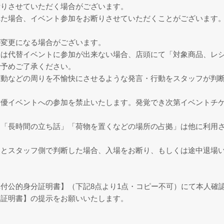
断りさせていただく場合がございます。
れた場合、イベント参加をお断りさせていただくことがございます
が変更になる場合がございます。
は代替イベントに参加が出来ない場合、店頭にて「対象商品、レシ
で予めご了承ください。
言動などの周りを不愉快にさせるような発言・行動をスタッフが判
女優イベントへの参加を禁止いたします。発覚でき次第イベントチ
」「長時間の立ち話」「荷物を置くなどの場所の占拠」は他に利用
すとスタッフ側で判断した場合、入場をお断り、もしくは途中退場
付公的身分証明書】（下記8点より1点・コピー不可）にて本人確
分証明書】の提示をお願いいたします。