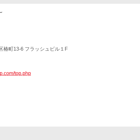
〜
椿町13-6 フラッシュビル１F
up.com/top.php