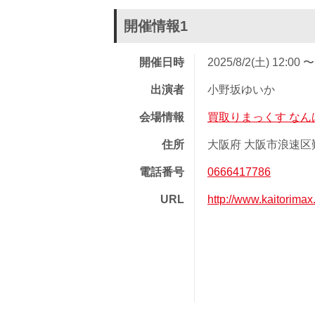
開催情報1
開催日時
2025/8/2(土) 12:00 〜
出演者
小野坂ゆいか
会場情報
買取りまっくす なん
住所
大阪府 大阪市浪速区難
電話番号
0666417786
URL
http://www.kaitorimax