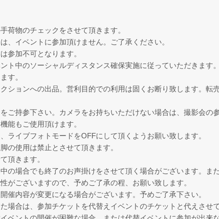
の手荷物のチェックをさせて頂きます。
合は、イベントに参加頂けません。ご了承ください。
方は参加不可となります。
ベント中のソーシャルディスタンス確保実施に従っていただきます
ります。
ークションへの出品。営利目的での利用は固くお断り致します。転
。
ラをご持参下さい。カメラをお持ちいただけない場合は、撮影会の
ラ機能もご使用頂けます。
、ライブフォトモードをOFFにして頂くようお願い致します。
三脚の使用は禁止とさせて頂きます。
せて頂きます。
途中の場合でも終了のお声掛けをさせて頂く場合がございます。ま
能性がございますので、予めご了承の程、お願い致します。
、開催内容が変更になる場合がございます。予めご了承下さい。
った場合は、参加チケットを代替えイベントのチケットと代えさせ
替イベントの開催が困難な場合、または代替イベントに参加が出来