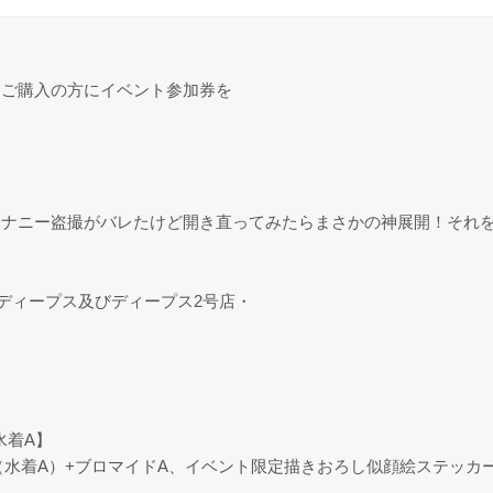
をご購入の方にイベント参加券を
オナニー盗撮がバレたけど開き直ってみたらまさかの神展開！それ
のディープス及びディープス2号店・
水着A】
（水着A）+ブロマイドA、イベント限定描きおろし似顔絵ステッカ