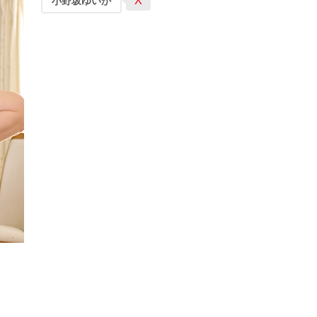
X
小野坂ゆいか