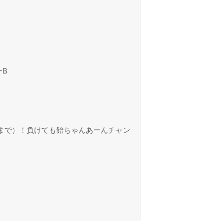
ーB
勝まで）！負けても飴ちゃんあーんチャン