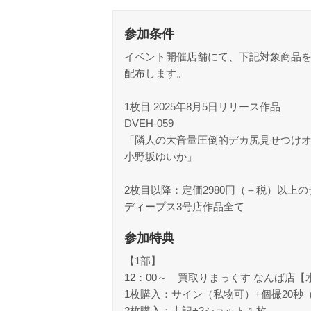
参加条件
イベント開催店舗にて、下記対象商品
配布します。
1枚目 2025年8月5日リリース作品
DVEH-059
「隣人の大音量圧倒的デカ尻見せつけ
小野坂ゆいか」
2枚目以降：定価2980円（＋税）以上
ディープス3号店作品全て
参加特典
【1部】
12：00～ 買取りまっくす なんば店【
1枚購入：サイン（私物可）+個撮20秒
2枚購入：上記+2ショット１枚