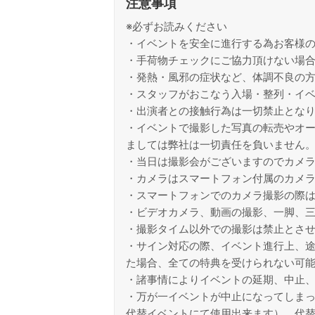
注意事項
※必ずお読みください
・イベントを安全に進行する為お客様
・手荷物チェックにご協力頂けない場
・発熱・風邪の症状など、体調不良の
・スタッフがおこなう入場・整列・イ
・出演者との接触行為は一切禁止とな
・イベントで撮影した写真の転売やオ
ましては弊社は一切責任を負いません
・当日は撮影会がございますのでカメ
・カメラはスマートフォン付属のカメ
・スマートフォンでのカメラ撮影の際は
・ビデオカメラ、動画の撮影、一脚、
・撮影タイム以外での撮影は禁止とさ
・サイン対応の際、イベント進行上、
た場合、全ての特典を受けられない可
・諸事情によりイベントの延期、中止
・万が一イベントが中止になってしま
代替イベントにて使用出来ます）。代