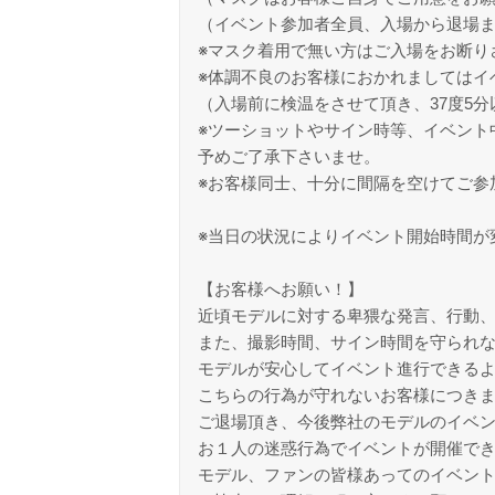
（イベント参加者全員、入場から退場
※マスク着用で無い方はご入場をお断り
※体調不良のお客様におかれましてはイ
（入場前に検温をさせて頂き、37度5
※ツーショットやサイン時等、イベント
予めご了承下さいませ。
※お客様同士、十分に間隔を空けてご参
※当日の状況によりイベント開始時間が
【お客様へお願い！】
近頃モデルに対する卑猥な発言、行動
また、撮影時間、サイン時間を守られ
モデルが安心してイベント進行できる
こちらの行為が守れないお客様につき
ご退場頂き、今後弊社のモデルのイベ
お１人の迷惑行為でイベントが開催で
モデル、ファンの皆様あってのイベン