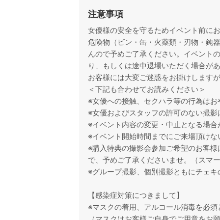
注意事項
女優様の安全を守るためイベント前に
危険物（ビン・缶・火薬類・刃物・鈍
んので予めご了承ください。イベント
り、もしくは途中退場いただく場合が
お客様には大変ご迷惑をお掛けします
＜下記も合わせてお読みください＞
※女優への接触、セクハラ等の行為はお
※女優およびスタッフの許可のない撮影
※イベント内容の変更・中止となる場合
※イベント開始時間までにご来場頂けな
※購入特典の撮影会参加ご希望のお客様
で、予めご了承くださいませ。（スマー
※グループ撮影、個別撮影ともにチェキ
【感染症対策につきまして】
※マスクの着用、アルコール消毒を必須
（マスクはお客様ご自身でご用意をお