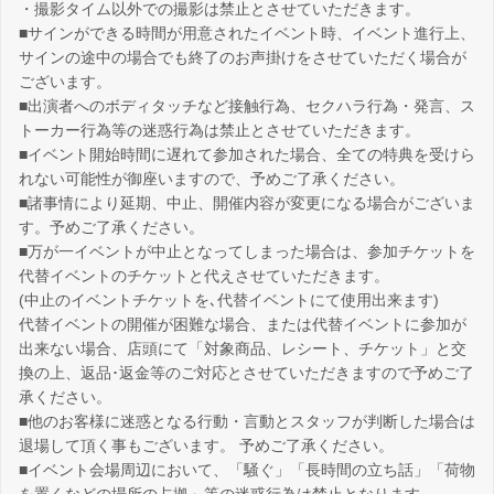
・撮影タイム以外での撮影は禁止とさせていただきます。
■サインができる時間が用意されたイベント時、イベント進行上、
サインの途中の場合でも終了のお声掛けをさせていただく場合が
ございます。
■出演者へのボディタッチなど接触行為、セクハラ行為・発言、ス
トーカー行為等の迷惑行為は禁止とさせていただきます。
■イベント開始時間に遅れて参加された場合、全ての特典を受けら
れない可能性が御座いますので、予めご了承ください。
■諸事情により延期、中止、開催内容が変更になる場合がございま
す。予めご了承ください。
■万が一イベントが中止となってしまった場合は、参加チケットを
代替イベントのチケットと代えさせていただきます。
(中止のイベントチケットを､代替イベントにて使用出来ます)
代替イベントの開催が困難な場合、または代替イベントに参加が
出来ない場合、店頭にて「対象商品、レシート、チケット」と交
換の上、返品･返金等のご対応とさせていただきますので予めご了
承ください。
■他のお客様に迷惑となる行動・言動とスタッフが判断した場合は
退場して頂く事もございます。 予めご了承ください。
■イベント会場周辺において、「騒ぐ」「長時間の立ち話」「荷物