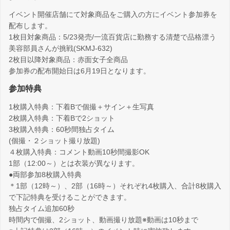
イベント開催店舗にて対象商品をご購入の方にイベント参加券を
配布します。
1枚目対象商品：5/23発売/一流百貨店に勤務する清楚で品格漂う
美容部員さんが挑戦(SKMJ-632)
2枚目以降対象商品：赤面女子全商品
参加券の配布開始日は6月19日となります。
参加特典
1枚購入特典：下着Bで個撮＋サイン＋生写真
2枚購入特典：下着Bで2ショット
3枚購入特典：60秒間独占タイム
(個撮・２ショット撮り放題)
４枚購入特典：コメント動画10秒間撮影OK
1部（12:00～）とは衣装が異なります。
●両部参加8枚購入特典
＊1部（12時～）、2部（16時～）それぞれ4枚購入、合計8枚購入
で下記特典を受けることができます。
独占タイム追加60秒
時間内で個撮、2ショット、動画撮り放題※動画は10秒まで