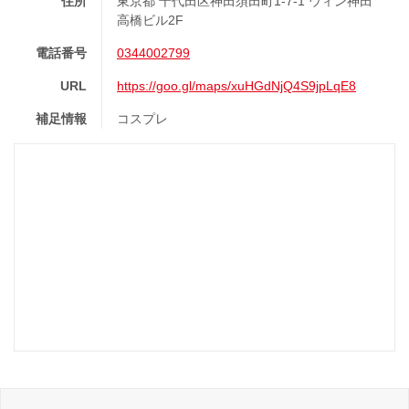
住所
東京都 千代田区神田須田町1-7-1 ウィン神田
高橋ビル2F
電話番号
0344002799
URL
https://goo.gl/maps/xuHGdNjQ4S9jpLqE8
補足情報
コスプレ