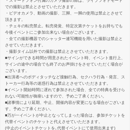
・スマートフォン付属のカメラ撮影の際は、ライブフォトモード
での撮影は禁止とさせていただきます。
・ビデオカメラ、動画の撮影、三脚、一脚の使用は禁止とさせて
頂きます。
・チェキの転売禁止。転売発覚、特定次第チケットをお持ちでも
今後イベントにご参加出来ない場合がございます。
・全ての撮影機器でのシャッター連写機能を用いた撮影は禁止と
させていただきます。
・撮影タイム以外での撮影は禁止とさせていただきます。
■サインができる時間が用意されたイベント時、イベント進行上、
サインの途中の場合でも終了のお声掛けをさせていただく場合が
ございます。
■出演者へのボディタッチなど接触行為、セクハラ行為・発言、ス
トーカー行為等の迷惑行為は禁止とさせていただきます。
■イベント開始時間に遅れて参加された場合、全ての特典を受けら
れない可能性が御座いますので、予めご了承ください。
■諸事情により延期、中止、開催内容が変更になる場合がございま
す。予めご了承ください。
■万が一イベントが中止となってしまった場合は、参加チケットを
代替イベントのチケットと代えさせていただきます。
(中止のイベントチケットを､代替イベントにて使用出来ます)