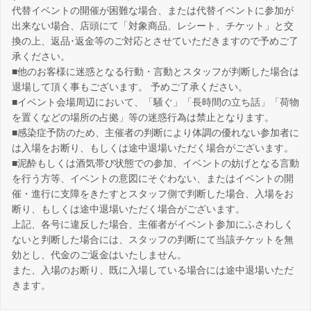
代替イベントの開催が困難な場合、または代替イベントに参加が
出来ない場合、店頭にて「対象商品、レシート、チケット」と交
換の上、返品･返金等のご対応とさせていただきますので予めご了
承ください。
■他のお客様に迷惑となる行動・言動とスタッフが判断した場合は
退場して頂く事もございます。 予めご了承ください。
■イベント会場周辺において、「騒ぐ」「長時間の立ち話」「荷物
を置くなどの場所の占拠」等の迷惑行為は禁止となります。
■感染症予防のため、主催者の判断により体調の優れない参加者に
は入場をお断り、もしくは途中退場いただく場合がございます。
■泥酔もしくは酒気帯び状態での参加、イベントの妨げとなる言動
を行う方等、イベントの意図にそぐわない、またはイベントの開
催・進行に支障をきたすとスタッフ側で判断した場合、入場をお
断り、もしくは途中退場いただく場合がございます。
上記、各号に違反した場合、主催者がイベント参加にふさわしく
ないと判断した場合には、スタッフの判断にて当該チケットを無
効とし、代金のご返金はいたしません。
また、入場のお断り、既に入場している場合には途中退場いただ
きます。