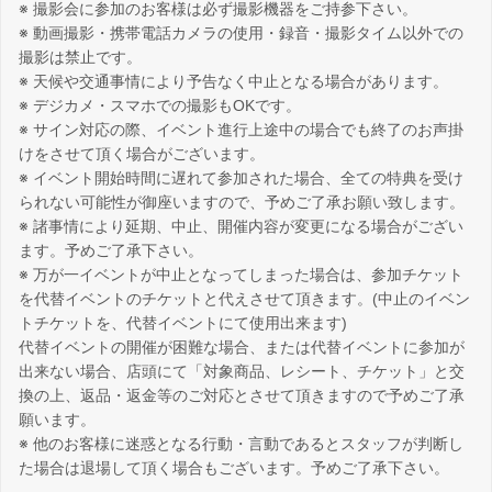
※ 撮影会に参加のお客様は必ず撮影機器をご持参下さい。
※ 動画撮影・携帯電話カメラの使用・録音・撮影タイム以外での
撮影は禁止です。
※ 天候や交通事情により予告なく中止となる場合があります。
※ デジカメ・スマホでの撮影もOKです。
※ サイン対応の際、イベント進行上途中の場合でも終了のお声掛
けをさせて頂く場合がございます。
※ イベント開始時間に遅れて参加された場合、全ての特典を受け
られない可能性が御座いますので、予めご了承お願い致します。
※ 諸事情により延期、中止、開催内容が変更になる場合がござい
ます。予めご了承下さい。
※ 万が一イベントが中止となってしまった場合は、参加チケット
を代替イベントのチケットと代えさせて頂きます。(中止のイベン
トチケットを、代替イベントにて使用出来ます)
代替イベントの開催が困難な場合、または代替イベントに参加が
出来ない場合、店頭にて「対象商品、レシート、チケット」と交
換の上、返品・返金等のご対応とさせて頂きますので予めご了承
願います。
※ 他のお客様に迷惑となる行動・言動であるとスタッフが判断し
た場合は退場して頂く場合もございます。予めご了承下さい。