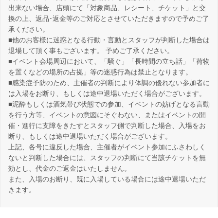
出来ない場合、店頭にて「対象商品、レシート、チケット」と交
換の上、返品･返金等のご対応とさせていただきますので予めご了
承ください。
■他のお客様に迷惑となる行動・言動とスタッフが判断した場合は
退場して頂く事もございます。 予めご了承ください。
■イベント会場周辺において、「騒ぐ」「長時間の立ち話」「荷物
を置くなどの場所の占拠」等の迷惑行為は禁止となります。
■感染症予防のため、主催者の判断により体調の優れない参加者に
は入場をお断り、もしくは途中退場いただく場合がございます。
■泥酔もしくは酒気帯び状態での参加、イベントの妨げとなる言動
を行う方等、イベントの意図にそぐわない、またはイベントの開
催・進行に支障をきたすとスタッフ側で判断した場合、入場をお
断り、もしくは途中退場いただく場合がございます。
上記、各号に違反した場合、主催者がイベント参加にふさわしく
ないと判断した場合には、スタッフの判断にて当該チケットを無
効とし、代金のご返金はいたしません。
また、入場のお断り、既に入場している場合には途中退場いただ
きます。