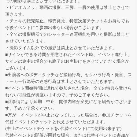
での撮影は禁止とさせていただきます。
・ビデオカメラ、動画の撮影、三脚、一脚の使用は禁止とさせて
頂きます。
・チェキの転売禁止。転売発覚、特定次第チケットをお持ちでも
今後イベントにご参加出来ない場合がございます。
・全ての撮影機器でのシャッター連写機能を用いた撮影は禁止と
させていただきます。
・撮影タイム以外での撮影は禁止とさせていただきます。
■サインができる時間が用意されたイベント時、イベント進行上、
サインの途中の場合でも終了のお声掛けをさせていただく場合が
ございます。
■出演者へのボディタッチなど接触行為、セクハラ行為・発言、ス
トーカー行為等の迷惑行為は禁止とさせていただきます。
■イベント開始時間に遅れて参加された場合、全ての特典を受けら
れない可能性が御座いますので、予めご了承ください。
■諸事情により延期、中止、開催内容が変更になる場合がございま
す。予めご了承ください。
■万が一イベントが中止となってしまった場合は、参加チケットを
代替イベントのチケットと代えさせていただきます。
(中止のイベントチケットを､代替イベントにて使用出来ます)
代替イベントの開催が困難な場合、または代替イベントに参加が