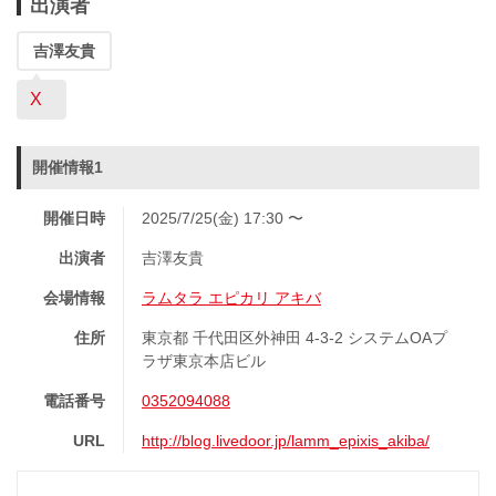
出演者
吉澤友貴
X
開催情報1
開催日時
2025/7/25(金) 17:30 〜
出演者
吉澤友貴
会場情報
ラムタラ エピカリ アキバ
住所
東京都 千代田区外神田 4-3-2 システムOAプ
ラザ東京本店ビル
電話番号
0352094088
URL
http://blog.livedoor.jp/lamm_epixis_akiba/