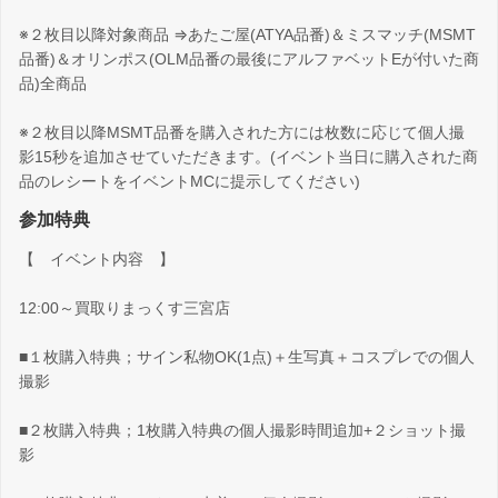
※２枚目以降対象商品 ⇒あたご屋(ATYA品番)＆ミスマッチ(MSMT
品番)＆オリンポス(OLM品番の最後にアルファベットEが付いた商
品)全商品
※２枚目以降MSMT品番を購入された方には枚数に応じて個人撮
影15秒を追加させていただきます。(イベント当日に購入された商
品のレシートをイベントMCに提示してください)
参加特典
【 イベント内容 】
12:00～買取りまっくす三宮店
■１枚購入特典；サイン私物OK(1点)＋生写真＋コスプレでの個人
撮影
■２枚購入特典；1枚購入特典の個人撮影時間追加+２ショット撮
影