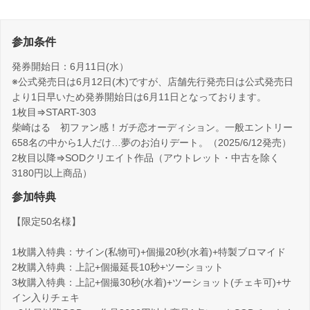
参加条件
発券開始日：6月11日(水）
※公式発売日は6月12日(木)ですが、店舗先行発売日は公式発売日
より1日早いため発券開始日は6月11日となっております。
1枚目⇒START-303
柴崎はる 初ファン感！ガチ恋オーディション。一般エントリー
658名の中から1人だけ…夢のお泊りデート。（2025/6/12発売）
2枚目以降⇒SODクリエイト作品（アウトレット・中古を除く
3180円以上商品）
参加特典
【限定50名様】
1枚購入特典：サイン(私物可)+個撮20秒(水着)+特製ブロマイド
2枚購入特典：上記+個撮延長10秒+ツーショット
3枚購入特典：上記+個撮30秒(水着)+ツーショット(チェキ可)+サ
イン入りチェキ