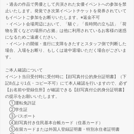
・過去の作品で男優として共演された女優イベントへの参加を禁
止いたします。発覚でき次第イベントチケットを発券されていて
もイベントご参加をお断りいたします。※返金不可
・イベント会場周辺において、「騒ぐ」「長時間の立ち話」「荷
物を置くなどの場所の占拠」は他に利用されているお客様の迷惑
になるためご遠慮ください。
・イベントの開催・進行に支障をきたすとスタッフ側で判断した
場合、入場をお断り、もしくは途中退場いただく場合がございま
す。
ご本人確認について
イベント当日受付時に受付時に【顔写真付公的身分証明書】（下
記8点より1点・コピー不可）にて本人確認を行いますので、必ず
【お名前や登録住所】が確認できる【顔写真付公的身分証明書】
の提示をお願いいたします。
①運転免許証
②学生証
③パスポート
④顔写真付き住民基本台帳カード（住基カード）
⑤在留カードまたは外国人登録証明書・特別永住者証明書