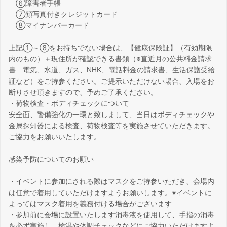
⑥障害者手帳
⑦顔写真付きクレジットカード
⑧マイナンバーカード
上記①～⑧をお持ちでない場合は、【健康保険証】（有効期限
内のもの）＋現住所が確認できる書類（※直近月の公共料金請求
書…電気、水道、ガス、NHK、電話料金の請求書、生活保護受給
証など）をご持参ください。ご提示いただけない場合、入場をお
断りさせ頂きますので、予めご了承ください。
・荷物検査・ボディチェックについて
安全面、警備強化の一環と致しまして、当日はボディチェックや
金属探知器による検査、荷物検査等を実施させていただきます。
ご協力をお願いいたします。
感染予防についてのお願い
・イベントに参加にされる際はマスクをご持参いただき、会場内
は任意で着用していただけますようお願いします。※イベントに
よってはマスク着用を義務付ける場合がございます
・参加前に会場に設置いたします消毒液を使用して、手指の消毒
を必ず実施し、検温や体調チェックなどにご協力いただけますよ