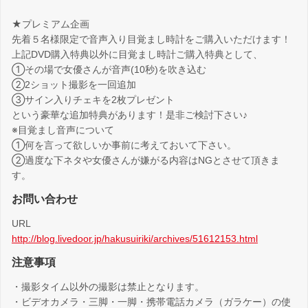
★プレミアム企画
先着５名様限定で音声入り目覚まし時計をご購入いただけます！
上記DVD購入特典以外に目覚まし時計ご購入特典として、
①その場で女優さんが音声(10秒)を吹き込む
②2ショット撮影を一回追加
③サイン入りチェキを2枚プレゼント
という豪華な追加特典があります！是非ご検討下さい♪
※目覚まし音声について
①何を言って欲しいか事前に考えておいて下さい。
②過度な下ネタや女優さんが嫌がる内容はNGとさせて頂きま
す。
お問い合わせ
URL
http://blog.livedoor.jp/hakusuiriki/archives/51612153.html
注意事項
・撮影タイム以外の撮影は禁止となります。
・ビデオカメラ・三脚・一脚・携帯電話カメラ（ガラケー）の使