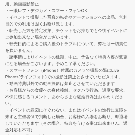
用、動画撮影禁止
・一眼レフ・デジカメ・スマートフォンOK
・イベントで撮影した写真の転売やオークションへの出品、営利
目的での利用は固くお断り致します。
・転売した方を特定次第、チケットをお持ちでも今後イベントに
ご参加出来ない場合がございます。
・転売目的によるご購入後のトラブルについて、弊社は一切責任
を負いません。
・諸事情によりイベントの延期、中止、予告なく特典内容が変更
になる場合がございます。予めご了承ください。
・スマートフォン（iPhone）付属のカメラで撮影の際はLive
Photos(ライブフォト)での撮影は禁止とさせていただきます。
・動画特典以外での動画撮影は禁止とさせていただきます
・お客様からの女優への身体接触、セクハラ行為、過度な要求、
不快に感じるコメント、あからさまな遅延行為はおやめくださ
い。
・イベントの意図にそぐわない、またはイベントの進行に支障を
来すと主催者側で判断した場合、お客様の入場をお断り、即退場
していただきます（その場合、特典をうける事は出来ません、返
金対応も不可）