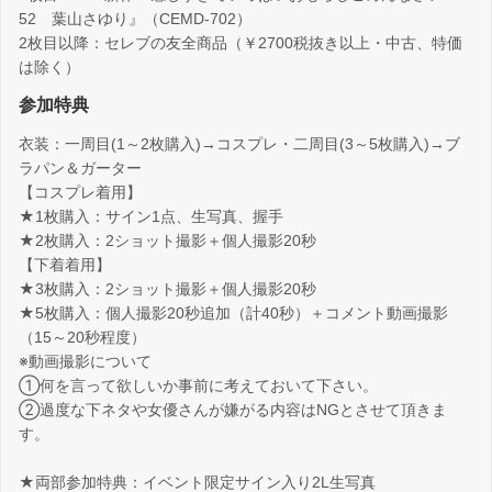
52 葉山さゆり』（CEMD-702）
2枚目以降：セレブの友全商品（￥2700税抜き以上・中古、特価
は除く）
参加特典
衣装：一周目(1～2枚購入)→コスプレ・二周目(3～5枚購入)→ブ
ラパン＆ガーター
【コスプレ着用】
★1枚購入：サイン1点、生写真、握手
★2枚購入：2ショット撮影＋個人撮影20秒
【下着着用】
★3枚購入：2ショット撮影＋個人撮影20秒
★5枚購入：個人撮影20秒追加（計40秒）＋コメント動画撮影
（15～20秒程度）
※動画撮影について
①何を言って欲しいか事前に考えておいて下さい。
②過度な下ネタや女優さんが嫌がる内容はNGとさせて頂きま
す。
★両部参加特典：イベント限定サイン入り2L生写真