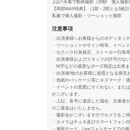
上記+水着で動画撮影（20秒 個人撮
【両部MAX特典】（1部・2部とも5枚
私服で個人撮影・ツーショット撮影
注意事項
・出演者様へお客様からのボディタッ
・ツーショットやサイン時等、イベン
・セクハラ行為発言、ストーカー行為
・出演者様およびスタッフの許可のな
・M字などの過度なポーズ指定は出来ま
・出演者/他のお客様に迷惑となる発言
・色紙やパッケージ等にキスマーク・
・イベントの意図にそぐわない、また
がございます。
・上記、各号に違反した場合、主催者
のご返金はいたしません。
・撮影会がございますのでカメラをご
・カメラはチェキ及びスマートフォン
・連射モード、Liveフォトモードでの