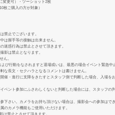
影に変更可）・ツーショット2枚
計10枚ご購入の方が対象）
チは禁止でございます。
ト中は握手等の接触は出来ません。
等の迷惑行為は禁止とさせて頂きます。
い撮影は禁止となります。
せん。
および行動をなされますと退場或いは、最悪の場合イベント緊急中
過剰な長文・セクハラとなるコメントは書けません。
は開催・進行に支障をきたすとスタッフ側で判断した場合、入場を
がイベント参加にふさわしくないと判断した場合には、スタッフの
持参下さい。カメラをお持ち頂けない場合は、撮影会への参加はで
付属のカメラ機能もご使用いただけます。
撮影は禁止とさせて頂きます。