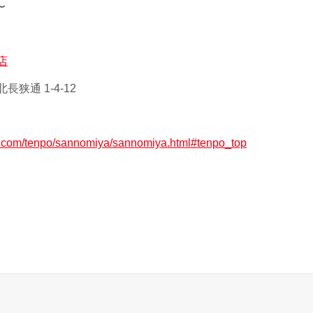
〜
店
狭通 1-4-12
ax.com/tenpo/sannomiya/sannomiya.html#tenpo_top