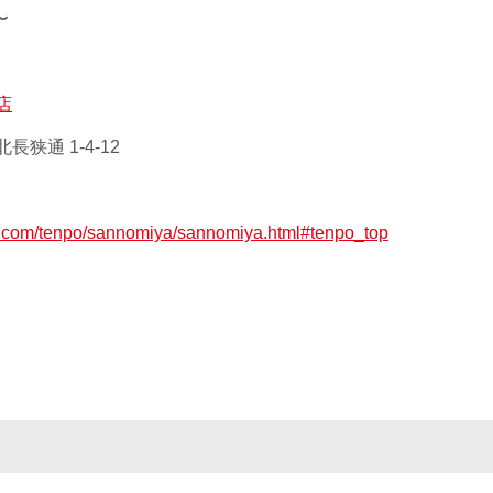
〜
店
狭通 1-4-12
ax.com/tenpo/sannomiya/sannomiya.html#tenpo_top