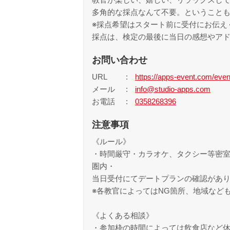
多角的な採点なんて不要。ということ
※採点希望はスタート前に受付にお伝え
採点は、検定の最後に当日の感想やアド
お問い合わせ
URL
https://apps-event.com/eve
メール
info@studio-apps.com
お電話
0358268396
注意事項
《ルール》
・時間厳守・カラオケ、タクシー等密室
圏内・
当日受付にてデートプランの確認があ
※各教官によってはNG箇所、地域など
《よくある相談》
・参加枠の時間によっては飲食店など