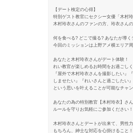
【デート検定の心得】
特別ゲスト教官にセクシー女優「木村
木村玲衣さんのファンの方、玲衣さん
何を食べる? どこで撮る? あなたが導
今回のミッションは上野アメ横エリア
あなたと木村玲衣さんがデート体験！
れい教官が楽しめるお時間をお過ごし
『屋外で木村玲衣さんを撮影したい』『
しませたい』『れいさんと過ごしたい
という思いを叶えることが可能なチャ
あなたの為の特別教官【木村玲衣】さ
ルールを守りお気軽にご参加ください
木村玲衣さんとデートが出来て、男性力
もちろん、紳士な対応を心掛けること