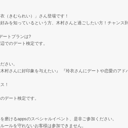
玲衣（きむられい）」さん登場です！
の好みを知っているという方、木村さんと過ごしたい方！チャンス
くデートプランは?
周辺でのデート検定です。
ください。
木村さんに好印象を与えたい』 『玲衣さんにデートや恋愛のアド
』
ンス！
んのデート検定です。
！
を磨けるappsのスペシャルイベント、是非ご参加ください。
！ルールを守れないお客様は参加できません。