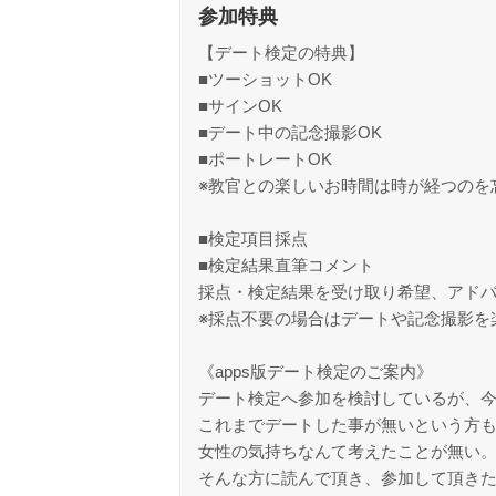
参加特典
【デート検定の特典】
■ツーショットOK
■サインOK
■デート中の記念撮影OK
■ポートレートOK
※教官との楽しいお時間は時が経つのを
■検定項目採点
■検定結果直筆コメント
採点・検定結果を受け取り希望、アドバ
※採点不要の場合はデートや記念撮影を
《apps版デート検定のご案内》
デート検定へ参加を検討しているが、
これまでデートした事が無いという方
女性の気持ちなんて考えたことが無い
そんな方に読んで頂き、参加して頂きたい