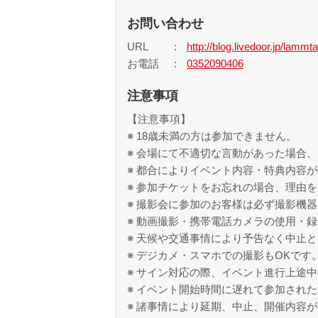
お問い合わせ
URL
http://blog.livedoor.jp/lammta
お電話
0352090406
注意事項
【注意事項】
※ 18歳未満の方は参加できません。
※ 会場にて不適切な言動があった場合
※ 都合によりイベント内容・特典内容
※ 参加チケットをお忘れの場合、理由
※ 撮影会に参加のお客様は必ず撮影機
※ 動画撮影・携帯電話カメラの使用・
※ 天候や交通事情により予告なく中止
※ デジカメ・スマホでの撮影もOKです
※ サイン対応の際、イベント進行上途
※ イベント開始時間に遅れて参加され
※ 諸事情により延期、中止、開催内容