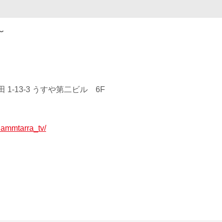
〜
1-13-3 うすや第二ビル 6F
/lammtarra_tv/