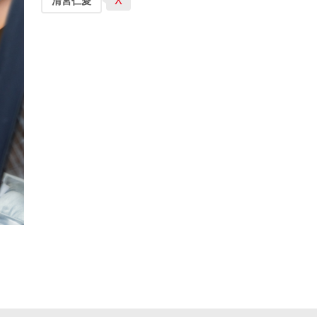
X
清宮仁愛