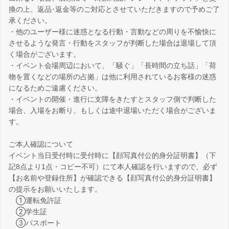
換の上、返品･返金等のご対応とさせていただきますので予めご了
承ください。
・他のユーザー様に迷惑となる行動・言動などの周りを不愉快に
させるような発言・行動をスタッフが判断した場合は退場して頂
く場合がございます。
・イベント会場周辺において、「騒ぐ」「長時間の立ち話」「荷
物を置くなどの場所の占拠」は他に利用されているお客様の迷惑
になるためご遠慮ください。
・イベントの開催・進行に支障をきたすとスタッフ側で判断した
場合、入場をお断り、もしくは途中退場いただく場合がございま
す。
ご本人確認について
イベント当日受付時に受付時に【顔写真付公的身分証明書】（下
記8点より1点・コピー不可）にて本人確認を行いますので、必ず
【お名前や登録住所】が確認できる【顔写真付公的身分証明書】
の提示をお願いいたします。
①運転免許証
②学生証
③パスポート