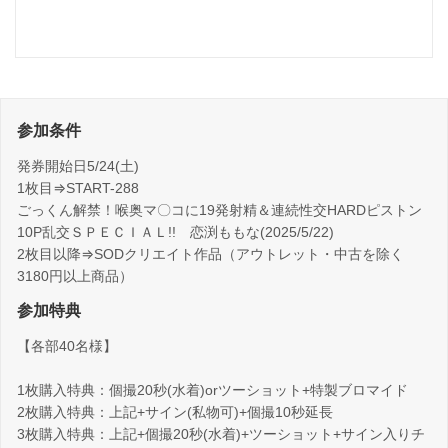
参加条件
発券開始日5/24(土)
1枚目⇒START-288
ごっくん解禁！喉奥マ〇コに19発射精＆連続性交HARDピストン
10P乱交ＳＰＥＣＩＡＬ!! 恋渕ももな(2025/5/22)
2枚目以降⇒SODクリエイト作品（アウトレット・中古を除く
3180円以上商品）
参加特典
【各部40名様】
1枚購入特典：個撮20秒(水着)orツーショット+特製ブロマイド
2枚購入特典：上記+サイン(私物可)+個撮10秒延長
3枚購入特典：上記+個撮20秒(水着)+ツーショット+サイン入りチ