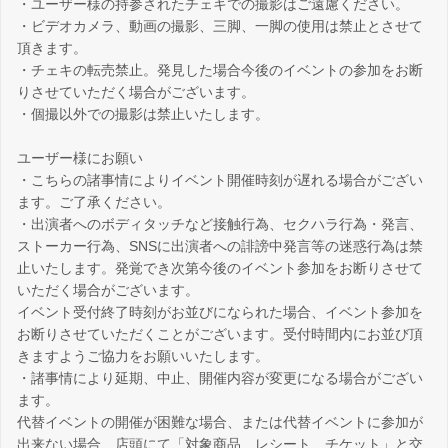
・ユーザー様の持参されたチェキでの撮影はご遠慮ください。
・ビデオカメラ、動画の撮影、三脚、一脚の使用は禁止とさせて
頂きます。
・チェキの転売禁止。発見した場合今後のイベントの参加をお断
りさせていただく場合がございます。
・個撮以外での撮影は禁止いたします。
ユーザー様にお願い
・こちらの諸事情によりイベント開催時刻が遅れる場合がござい
ます。ご了承ください。
・出演者へのボディタッチなど接触行為、セクハラ行為・発言、
ストーカー行為、SNSに出演者への誹謗中発言等の迷惑行為は禁
止いたします。発覚でき次第今後のイベント参加をお断りさせて
いただく場合がございます。
イベント受付終了時刻がお並びになられた場合、イベント参加を
お断りさせていただくことがございます。受付時間内にお並び頂
きますようご協力をお願いいたします。
・諸事情により延期、中止、開催内容が変更になる場合がござい
ます。
代替イベントの開催が困難な場合、または代替イベントに参加が
出来ない場合、店頭にて「対象商品、レシート、チケット」と交