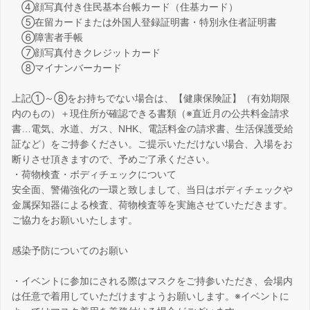
④顔写真付き住民基本台帳カード（住基カード）
⑤在留カードまたは外国人登録証明書・特別永住者証明書
⑥障害者手帳
⑦顔写真付きクレジットカード
⑧マイナンバーカード
上記①～⑧をお持ちでない場合は、【健康保険証】（有効期限
内のもの）＋現住所が確認できる書類（※直近月の公共料金請求
書…電気、水道、ガス、NHK、電話料金の請求書、生活保護受給
証など）をご持参ください。ご提示いただけない場合、入場をお
断りさせ頂きますので、予めご了承ください。
・荷物検査・ボディチェックについて
安全面、警備強化の一環と致しまして、当日はボディチェックや
金属探知器による検査、荷物検査等を実施させていただきます。
ご協力をお願いいたします。
感染予防についてのお願い
・イベントに参加にされる際はマスクをご持参いただき、会場内
は任意で着用していただけますようお願いします。※イベントに