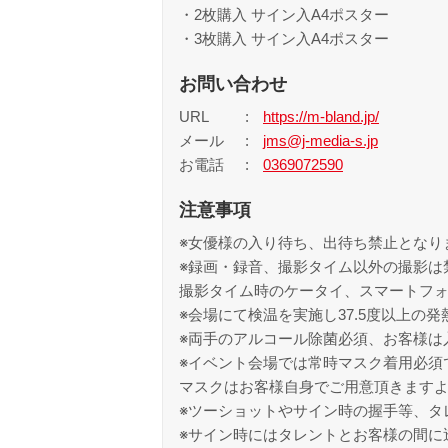
・2枚購入 サイン入A4ポスター
・3枚購入 サイン入A4ポスター
お問い合わせ
URL
https://m-bland.jp/
メール
jms@j-media-s.jp
お電話
0369072590
注意事項
※女優様の入り待ち、出待ち禁止となり
※録画・録音、撮影タイム以外の撮影は
撮影タイム時のケータイ、スマートフ
※会場にて検温を実施し37.5度以上の
※両手のアルコール除菌必須、お客様は
※イベント会場では常時マスク着用必須
マスクはお客様自身でご用意頂きます
※ツーショットやサイン時の握手等、タ
※サイン時にはタレントとお客様の間に