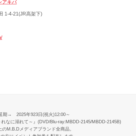
ンアキバ
-4-21(JR高架下)
p/
延期→ 2025年923日(祝火)12:00～
溺れて～』(DVD/Blu-ray:MBDD-2145/MBDD-2145B)
上のM.B.Dメディアブランド全商品。