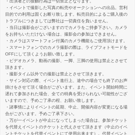
・出演者との接触行為は一切禁止となります。
・イベントで撮影した写真の転売やオークションへの出品。営利
目的での利用は固くお断り致します。転売目的によるご購入後の
トラブルにつきましては弊社は一切責任を負いません。
・当日は撮影会がございますのでカメラをご持参下さい。カメラ
をお持ちいただけない場合は、撮影会の参加はできません。
・カメラはスマートフォン付属のカメラ機能もご使用頂けます。
・スマートフォンでのカメラ撮影の際は、ライブフォトモードを
OFFにして頂くようお願い致します。
・ビデオカメラ、動画の撮影、一脚、三脚の使用は禁止とさせて
頂きます。
・撮影タイム以外での撮影は禁止とさせて頂きます。
・サイン対応の際、イベント進行上、途中の場合でも終了のお声
掛けをさせて頂く場合がございます。また、イベント開始時間に
遅れて参加された場合、全ての特典を受けられない可能性がござ
いますので、予めご了承の程、お願い致します。
・諸事情によりイベントの延期、中止、開催内容が変更になる場
合がございます。予めご了承下さい。
・万が一イベントが中止になってしまった場合は、参加チケット
を代替えイベントのチケットと代えさせて頂きます（中止のイベ
ントチケットを代替イベントにて使用出来ます）。代替イベント