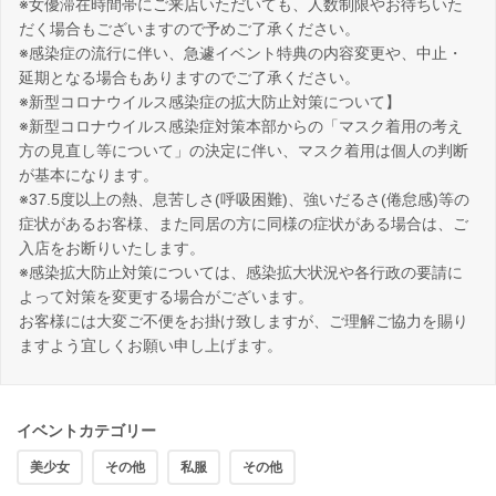
※女優滞在時間帯にご来店いただいても、人数制限やお待ちいた
だく場合もございますので予めご了承ください。
※感染症の流行に伴い、急遽イベント特典の内容変更や、中止・
延期となる場合もありますのでご了承ください。
※新型コロナウイルス感染症の拡大防止対策について】
※新型コロナウイルス感染症対策本部からの「マスク着用の考え
方の見直し等について」の決定に伴い、マスク着用は個人の判断
が基本になります。
※37.5度以上の熱、息苦しさ(呼吸困難)、強いだるさ(倦怠感)等の
症状があるお客様、また同居の方に同様の症状がある場合は、ご
入店をお断りいたします。
※感染拡大防止対策については、感染拡大状況や各行政の要請に
よって対策を変更する場合がございます。
お客様には大変ご不便をお掛け致しますが、ご理解ご協力を賜り
ますよう宜しくお願い申し上げます。
イベントカテゴリー
美少女
その他
私服
その他