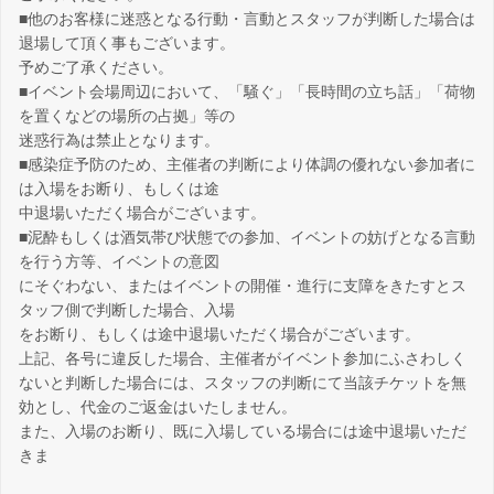
■他のお客様に迷惑となる行動・言動とスタッフが判断した場合は
退場して頂く事もございます。
予めご了承ください。
■イベント会場周辺において、「騒ぐ」「長時間の立ち話」「荷物
を置くなどの場所の占拠」等の
迷惑行為は禁止となります。
■感染症予防のため、主催者の判断により体調の優れない参加者に
は入場をお断り、もしくは途
中退場いただく場合がございます。
■泥酔もしくは酒気帯び状態での参加、イベントの妨げとなる言動
を行う方等、イベントの意図
にそぐわない、またはイベントの開催・進行に支障をきたすとス
タッフ側で判断した場合、入場
をお断り、もしくは途中退場いただく場合がございます。
上記、各号に違反した場合、主催者がイベント参加にふさわしく
ないと判断した場合には、スタッフの判断にて当該チケットを無
効とし、代金のご返金はいたしません。
また、入場のお断り、既に入場している場合には途中退場いただ
きま