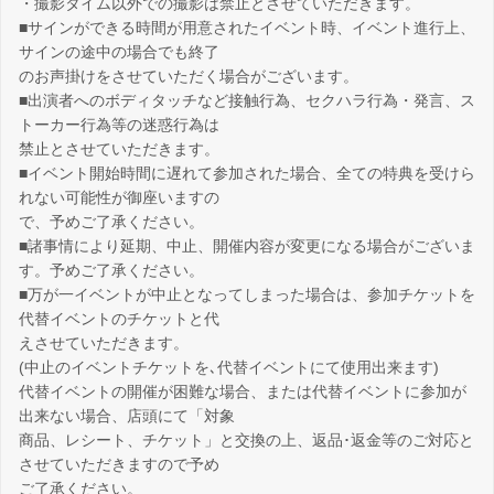
・撮影タイム以外での撮影は禁止とさせていただきます。
■サインができる時間が用意されたイベント時、イベント進行上、
サインの途中の場合でも終了
のお声掛けをさせていただく場合がございます。
■出演者へのボディタッチなど接触行為、セクハラ行為・発言、ス
トーカー行為等の迷惑行為は
禁止とさせていただきます。
■イベント開始時間に遅れて参加された場合、全ての特典を受けら
れない可能性が御座いますの
で、予めご了承ください。
■諸事情により延期、中止、開催内容が変更になる場合がございま
す。予めご了承ください。
■万が一イベントが中止となってしまった場合は、参加チケットを
代替イベントのチケットと代
えさせていただきます。
(中止のイベントチケットを､代替イベントにて使用出来ます)
代替イベントの開催が困難な場合、または代替イベントに参加が
出来ない場合、店頭にて「対象
商品、レシート、チケット」と交換の上、返品･返金等のご対応と
させていただきますので予め
ご了承ください。