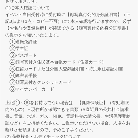
させて頂きます。
(1)ご本人確認について
イベント当日受付時に受付時に【顔写真付公的身分証明書】（下
記8点より1点・コピー不可）にて本人確認を行いますので、必ず
【お名前や登録住所】が確認できる【顔写真付公的身分証明書】
の提示をお願いいたします。
①運転免許証
②学生証
③パスポート
④顔写真付き住民基本台帳カード（住基カード）
⑤在留カードまたは外国人登録証明書・特別永住者証明書
⑥障害者手帳
⑦顔写真付きクレジットカード
⑧マイナンバーカード
上記①～⑧をお持ちでない場合は、【健康保険証】（有効期限
内のもの）＋現住所が確認できる書類（※直近月の公共料金請求
書…電気、水道、ガス、NHK、電話料金の請求書、生活保護受給
証など）をご持参ください。ご提示いただけない場合、入場をお
断りさせ頂きますので、予めご了承ください。
(2) 荷物検査・ボディチェックについて