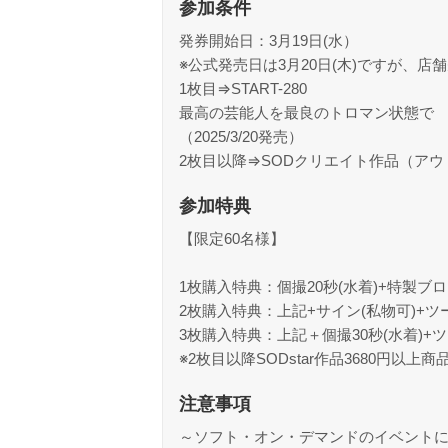
参加条件
発券開始日：3月19日(水）
※公式発売日は3月20日(木)ですが、
1枚目⇒START-280
最高の芸能人を最良のトロマン状態で
（2025/3/20発売）
2枚目以降⇒SODクリエイト作品（アウ
参加特典
【限定60名様】
1枚購入特典：個撮20秒(水着)+特製ブ
2枚購入特典：上記+サイン(私物可)+ツ
3枚購入特典：上記＋個撮30秒(水着)+
※2枚目以降SODstar作品3680円以上
注意事項
～ソフト・オン・デマンドのイベント