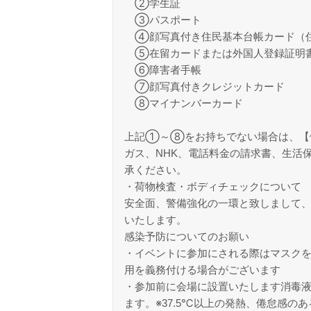
②学生証
③パスポート
④顔写真付き住民基本台帳カード（
⑤在留カードまたは外国人登録証明書
⑥障害者手帳
⑦顔写真付きクレジットカード
⑧マイナンバーカード
上記①～⑧をお持ちでない場合は、【
ガス、NHK、電話料金の請求書、生活
承ください。
・荷物検査・ボディチェックについて
安全面、警備強化の一環と致しまして
いたします。
感染予防についてのお願い
・イベントに参加にされる際はマスクを
用を義務付ける場合がございます
・参加前に会場に設置いたします消毒
ます。※37.5℃以上の発熱、倦怠感の