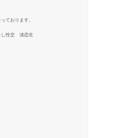
なっております。
なし性交 渚恋生