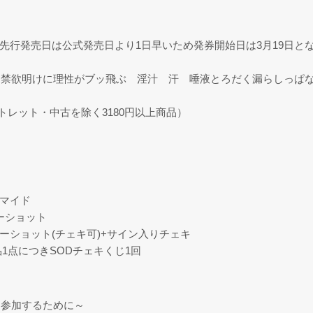
店舗先行発売日は公式発売日より1日早いため発券開始日は3月19日と
 禁欲明けに理性がブッ飛ぶ 淫汁 汗 唾液とろだく漏らしっぱ
トレット・中古を除く3180円以上商品）
ロマイド
ーショット
ツーショット(チェキ可)+サイン入りチェキ
商品1点につきSODチェキくじ1回
に参加するために～