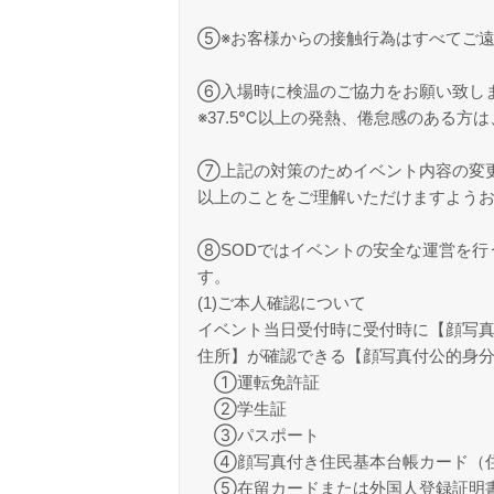
⑤※お客様からの接触行為はすべてご
⑥入場時に検温のご協力をお願い致し
※37.5℃以上の発熱、倦怠感のある方
⑦上記の対策のためイベント内容の変
以上のことをご理解いただけますよう
⑧SODではイベントの安全な運営を行
す。
(1)ご本人確認について
イベント当日受付時に受付時に【顔写真
住所】が確認できる【顔写真付公的身
①運転免許証
②学生証
③パスポート
④顔写真付き住民基本台帳カード（
⑤在留カードまたは外国人登録証明書