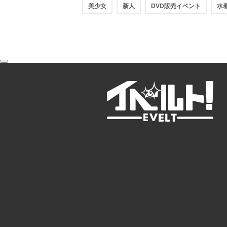
美少女
新人
DVD販売イベント
水