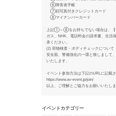
⑥障害者手帳
⑦顔写真付きクレジットカード
⑧マイナンバーカード
上記①～⑧をお持ちでない場合は、【
ガス、NHK、電話料金の請求書、生活
承ください。
(2) 荷物検査・ボディチェックについて
安全面、警備強化の一環と致しまして
いたします。
イベント参加方法は下記のURLに記載
https://www.av-event.jp/join/
以上、ご理解とご協力をお願いいたし
イベントカテゴリー