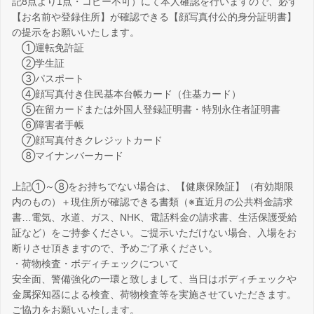
記8点より1点・コピー不可）にて本人確認を行いますので、必ず
【お名前や登録住所】が確認できる【顔写真付公的身分証明書】
の提示をお願いいたします。
①運転免許証
②学生証
③パスポート
④顔写真付き住民基本台帳カード（住基カード）
⑤在留カードまたは外国人登録証明書・特別永住者証明書
⑥障害者手帳
⑦顔写真付きクレジットカード
⑧マイナンバーカード
上記①～⑧をお持ちでない場合は、【健康保険証】（有効期限
内のもの）＋現住所が確認できる書類（※直近月の公共料金請求
書…電気、水道、ガス、NHK、電話料金の請求書、生活保護受給
証など）をご持参ください。ご提示いただけない場合、入場をお
断りさせ頂きますので、予めご了承ください。
・荷物検査・ボディチェックについて
安全面、警備強化の一環と致しまして、当日はボディチェックや
金属探知器による検査、荷物検査等を実施させていただきます。
ご協力をお願いいたします。