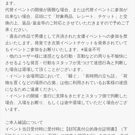
ます。
代替イベントの開催が困難な場合、または代替イベントに参加が
出来ない場合、店頭にて「対象商品、レシート、チケット」と交
換の上、返品･返金等のご対応とさせていただきますので予めご了
承ください。
・過去の作品で男優として共演された女優イベントへの参加を禁
止いたします。発覚でき次第イベントチケットを発券されていて
もイベントご参加をお断りいたします。※返金不可
・他のユーザー様に迷惑となる行動・言動などの周りを不愉快に
させるような発言・行動をスタッフが見つけて迷惑行為と判断し
た場合は退場して頂くことがございます。
・イベント会場周辺において、「騒ぐ」「長時間の立ち話」「荷
物を置くなどの場所の占拠」は他に利用されているお客様の迷惑
になるためご遠慮ください。
・イベントの開催・進行に支障をきたすとスタッフ側で判断した
場合、入場をお断り、もしくは途中退場していただく場合がござ
います。
ご本人確認について
イベント当日受付時に受付時に【顔写真付公的身分証明書】（下