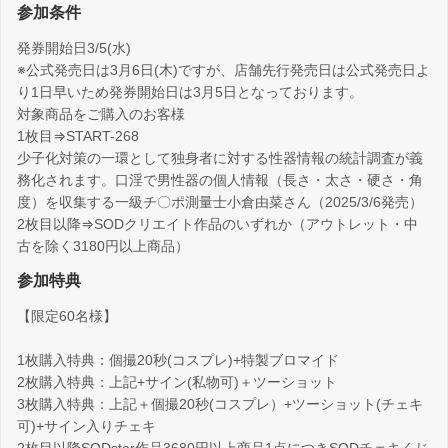
参加条件
発券開始日3/5(水)
※公式発売日は3月6日(木)ですが、店舗先行発売日は公式発売日よ
り1日早いため発券開始日は3月5日となっております。
対象商品をご購入のお客様
1枚目⇒START-268
少子化対策の一環として独身者に対する性器情報の統計調査が義
務化されます。口淫で男性器の個人情報（長さ・太さ・硬さ・角
度）を収集する一級チ〇ポ測量士小倉由菜さん（2025/3/6発売）
2枚目以降⇒SODクリエイト作品のいずれか（アウトレット・中
古を除く3180円以上商品）
参加特典
【限定60名様】
1枚購入特典：個撮20秒(コスプレ)+特製ブロマイド
2枚購入特典：上記+サイン(私物可)＋ツーショット
3枚購入特典：上記＋個撮20秒(コスプレ）+ツーショット(チェキ
可)+サイン入りチェキ