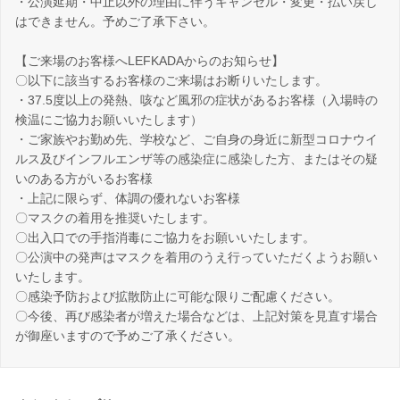
・公演延期・中止以外の理由に伴うキャンセル・変更・払い戻し
はできません。予めご了承下さい。
【ご来場のお客様へLEFKADAからのお知らせ】
〇以下に該当するお客様のご来場はお断りいたします。
・37.5度以上の発熱、咳など風邪の症状があるお客様（入場時の
検温にご協力お願いいたします）
・ご家族やお勤め先、学校など、ご自身の身近に新型コロナウイ
ルス及びインフルエンザ等の感染症に感染した方、またはその疑
いのある方がいるお客様
・上記に限らず、体調の優れないお客様
〇マスクの着用を推奨いたします。
〇出入口での手指消毒にご協力をお願いいたします。
〇公演中の発声はマスクを着用のうえ行っていただくようお願い
いたします。
〇感染予防および拡散防止に可能な限りご配慮ください。
〇今後、再び感染者が増えた場合などは、上記対策を見直す場合
が御座いますので予めご了承ください。