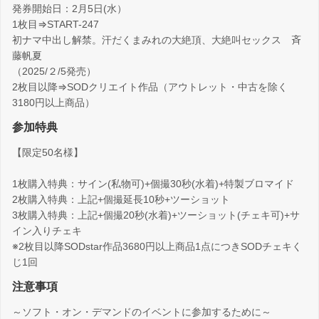
発券開始日：2月5日(水）
1枚目⇒START-247
初ナマ中出し解禁。汗だくまみれの大絶頂、大絶叫セックス 斉
藤帆夏
（2025/２/5発売）
2枚目以降⇒SODクリエイト作品（アウトレット・中古を除く
3180円以上商品）
参加特典
【限定50名様】
1枚購入特典：サイン(私物可)+個撮30秒(水着)+特製ブロマイド
2枚購入特典：上記+個撮延長10秒+ツーショット
3枚購入特典：上記+個撮20秒(水着)+ツーショット(チェキ可)+サ
イン入りチェキ
※2枚目以降SODstar作品3680円以上商品1点につきSODチェキく
じ1回
注意事項
～ソフト・オン・デマンドのイベントに参加するために～