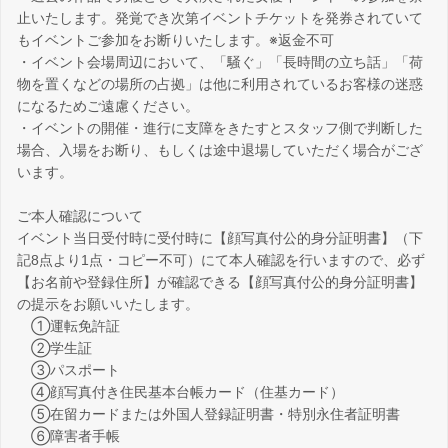
止いたします。発覚でき次第イベントチケットを発券されていて
もイベントご参加をお断りいたします。※返金不可
・イベント会場周辺において、「騒ぐ」「長時間の立ち話」「荷
物を置くなどの場所の占拠」は他に利用されているお客様の迷惑
になるためご遠慮ください。
・イベントの開催・進行に支障をきたすとスタッフ側で判断した
場合、入場をお断り、もしくは途中退場していただく場合がござ
います。
ご本人確認について
イベント当日受付時に受付時に【顔写真付公的身分証明書】（下
記8点より1点・コピー不可）にて本人確認を行いますので、必ず
【お名前や登録住所】が確認できる【顔写真付公的身分証明書】
の提示をお願いいたします。
①運転免許証
②学生証
③パスポート
④顔写真付き住民基本台帳カード（住基カード）
⑤在留カードまたは外国人登録証明書・特別永住者証明書
⑥障害者手帳