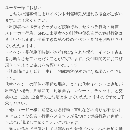
ユーザー様にお願い
・こちらの諸事情によりイベント開催時刻が遅れる場合がござい
ます。ご了承ください。
・出演者へのボディタッチなど接触行為、セクハラ行為・発言、
ストーカー行為、SNSに出演者への誹謗中傷発言等の迷惑行為は
禁止いたします。発覚でき次第今後のイベント参加をお断りさせ
ていただきます。
・イベント受付終了時刻がお並びになられた場合、イベント参加
をお断りさせていただくことがございます。受付時間内にお並び
頂きますようご協力をお願いいたします
・諸事情により延期、中止、開催内容が変更になる場合がござい
ます。
代替イベントの開催が困難な場合、または代替イベントに参加が
出来ない場合、店頭にて「対象商品、レシート、チケット」と交
換の上、返品･返金等のご対応とさせていただきますので予めご了
承ください。
・他のユーザー様に迷惑となる行動・言動などの周りを不愉快に
させるような発言・行動をスタッフが見つけて迷惑行為と判断し
た場合は退場して頂くことがございます。
・過去の作品で男優として共演された女優イベントへの参加を禁