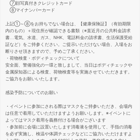
⑦顔写真付きクレジットカード
⑧マイナンバーカード
上記①～⑧をお持ちでない場合は、【健康保険証】（有効期限
内のもの）＋現住所が確認できる書類（※直近月の公共料金請求
書…電気、水道、ガス、NHK、電話料金の請求書、生活保護受給
証など）をご持参ください。ご提示いただけない場合、入場をお
断りさせ頂きますので、予めご了承ください。
・荷物検査・ボディチェックについて
安全面、警備強化の一環と致しまして、当日はボディチェックや
金属探知器による検査、荷物検査等を実施させていただきます。
ご協力をお願いいたします。
感染予防についてのお願い
・イベントに参加にされる際はマスクをご持参いただき、会場内
は任意で着用していただけますようお願いします。※イベントに
よってはマスク着用を義務付ける場合がございます
・参加前に会場に設置いたします消毒液を使用して、手指の消毒
を必ず実施し、検温や体調チェックなどにご協力いただけますよ