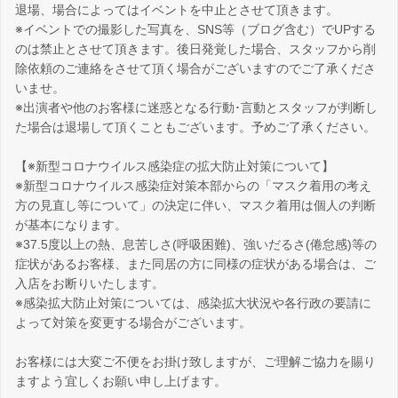
退場、場合によってはイベントを中止とさせて頂きます。
※イベントでの撮影した写真を、SNS等（ブログ含む）でUPする
のは禁止とさせて頂きます。後日発覚した場合、スタッフから削
除依頼のご連絡をさせて頂く場合がございますのでご了承くださ
いませ。
※出演者や他のお客様に迷惑となる行動･言動とスタッフが判断し
た場合は退場して頂くこともございます。予めご了承ください。
【※新型コロナウイルス感染症の拡大防止対策について】
※新型コロナウイルス感染症対策本部からの「マスク着用の考え
方の見直し等について」の決定に伴い、マスク着用は個人の判断
が基本になります。
※37.5度以上の熱、息苦しさ(呼吸困難)、強いだるさ(倦怠感)等の
症状があるお客様、また同居の方に同様の症状がある場合は、ご
入店をお断りいたします。
※感染拡大防止対策については、感染拡大状況や各行政の要請に
よって対策を変更する場合がございます。
お客様には大変ご不便をお掛け致しますが、ご理解ご協力を賜り
ますよう宜しくお願い申し上げます。