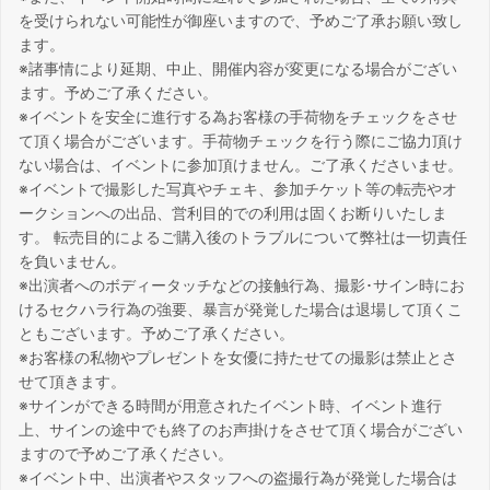
を受けられない可能性が御座いますので、予めご了承お願い致し
ます。
※諸事情により延期、中止、開催内容が変更になる場合がござい
ます。予めご了承ください。
※イベントを安全に進行する為お客様の手荷物をチェックをさせ
て頂く場合がございます。手荷物チェックを行う際にご協力頂け
ない場合は、イベントに参加頂けません。ご了承くださいませ。
※イベントで撮影した写真やチェキ、参加チケット等の転売やオ
ークションへの出品、営利目的での利用は固くお断りいたしま
す。 転売目的によるご購入後のトラブルについて弊社は一切責任
を負いません。
※出演者へのボディータッチなどの接触行為、撮影･サイン時にお
けるセクハラ行為の強要、暴言が発覚した場合は退場して頂くこ
ともございます。予めご了承ください。
※お客様の私物やプレゼントを女優に持たせての撮影は禁止とさ
せて頂きます。
※サインができる時間が用意されたイベント時、イベント進行
上、サインの途中でも終了のお声掛けをさせて頂く場合がござい
ますので予めご了承ください。
※イベント中、出演者やスタッフへの盗撮行為が発覚した場合は